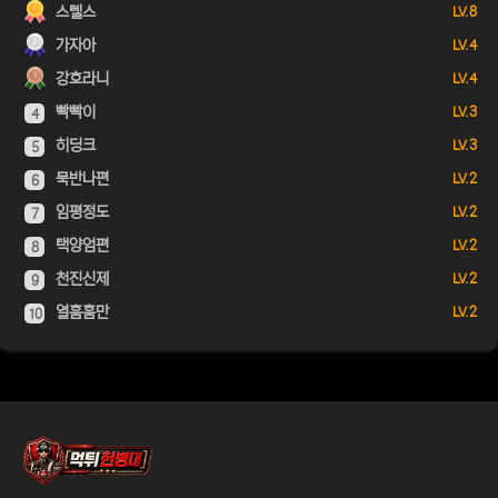
스텔스
LV. 8
가자아
LV. 4
강호라니
LV. 4
빡빡이
LV. 3
4
히딩크
LV. 3
5
묵반나편
LV. 2
6
임평정도
LV. 2
7
택양엄편
LV. 2
8
천진신제
LV. 2
9
열훔훔만
LV. 2
10