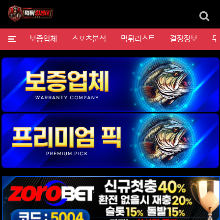
검
메뉴
보증업체
스포츠분석
먹튀리스트
결장정보
무
위젯설정에서 이미지 등록