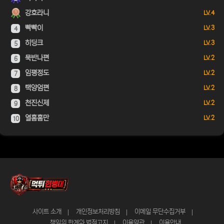
강호라니
LV. 4
빡빡이
LV. 3
4
히딩크
LV. 3
5
묵반나편
LV. 2
6
임평정도
LV. 2
7
택양엄편
LV. 2
8
천진신제
LV. 2
9
열훔훔만
LV. 2
10
사이트 소개
개인정보처리방침
이메일 무단수집거부
책임의 한계와 법적고지
이용약관
이용안내