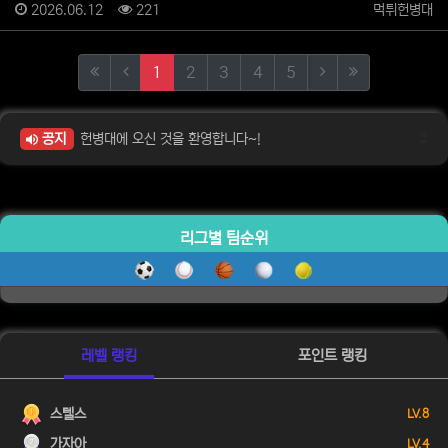
등록일
조회
등록자
2026.06.12
221
먹튀헌병대
(current)
(next)
(last)
1
2
3
4
5
공지
헌병대에 오신 것을 환영합니다~!
리그별 팀순위
레벨 랭킹
포인트 랭킹
스텔스
LV. 8
가자아
LV. 4