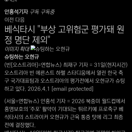
컨텐츠 정보
424
본문
안홍석
기자
구독
구독중
이전
다음
베식타시 "부상 고위험군 평가돼 원
정 명단 제외"
이미지 확대
슈팅하는 오현규
(빈[오스트리아]=연합뉴스) 최재구 기자 = 31일(현지시간)
오스트리아 빈 에른스트 하펠 스타디움에서 열린 한국 축
구 국가대표팀과 오스트리아의 평가전에서 오현규가 슈팅
하고 있다. 2026.4.1
[email protected]
(서울=연합뉴스) 안홍석 기자 = 2026 북중미 월드컵에서
홍명보호의 '주포' 활약이 기대되는 튀르키예 프로축구 베
식타시의 스트라이커 오현규가 근육 통증 탓에 리그 최종
전에 결장했다.