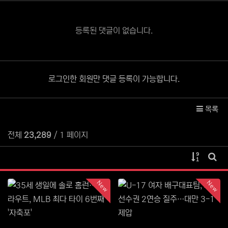
등록된 댓글이 없습니다.
로그인한 회원만 댓글 등록이 가능합니다.
목록
전체
23,289
/ 1 페이지
게시물 
게시
New
New