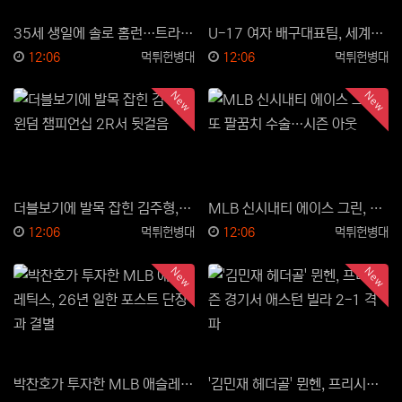
35세 생일에 솔로 홈런…트라우트, MLB 최다 타이 …
U-17 여자 배구대표팀, 세계선수권 2연승 질주…대만…
등록일
등록자
등록일
등록자
12:06
먹튀헌병대
12:06
먹튀헌병대
New
New
더블보기에 발목 잡힌 김주형, 윈덤 챔피언십 2R서 뒷…
MLB 신시내티 에이스 그린, 또 팔꿈치 수술…시즌 아…
등록일
등록자
등록일
등록자
12:06
먹튀헌병대
12:06
먹튀헌병대
New
New
박찬호가 투자한 MLB 애슬레틱스, 26년 일한 포스트…
'김민재 헤더골' 뮌헨, 프리시즌 경기서 애스턴 빌라 …