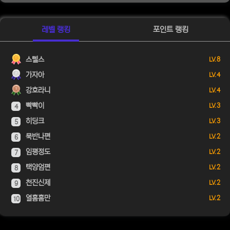
레벨 랭킹
포인트 랭킹
스텔스
LV. 8
가자아
LV. 4
강호라니
LV. 4
빡빡이
LV. 3
4
히딩크
LV. 3
5
묵반나편
LV. 2
6
임평정도
LV. 2
7
택양엄편
LV. 2
8
천진신제
LV. 2
9
열훔훔만
LV. 2
10