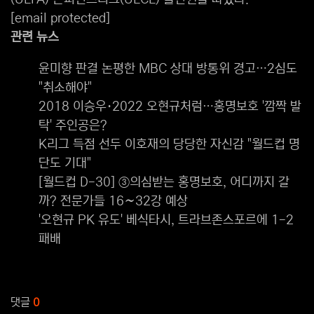
[email protected]
관련 뉴스
윤미향 판결 논평한 MBC 상대 방통위 경고…2심도
"취소해야"
2018 이승우·2022 오현규처럼…홍명보호 '깜짝 발
탁' 주인공은?
K리그 득점 선두 이호재의 당당한 자신감 "월드컵 명
단도 기대"
[월드컵 D-30] ③의심받는 홍명보호, 어디까지 갈
까? 전문가들 16∼32강 예상
'오현규 PK 유도' 베식타시, 트라브존스포르에 1-2
패배
관련자료
댓글
0