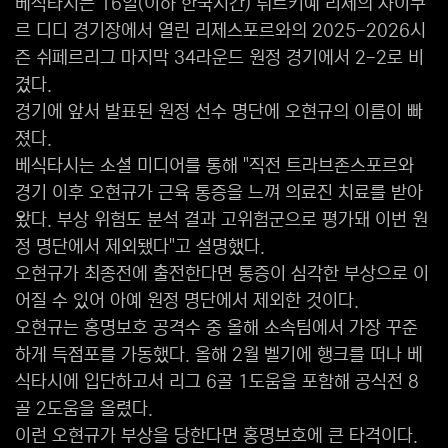
베식타시는 16일(이하 한국시간) 튀르키예 리제의 차이쿠
르 디디 경기장에서 열린 리제스포르와의 2025-2026시
즌 쉬페르리그 마지막 34라운드 원정 경기에서 2-2로 비
겼다.
경기에 앞서 발표된 원정 선수 명단에 오현규의 이름이 빠
졌다.
베식타시는 소셜 미디어를 통해 "직전 트라브존스포르와
경기 이후 오현규가 근육 통증을 느껴 의료진 치료를 받아
왔다. 부상 위험도 분석 결과 고위험군으로 평가돼 이번 원
정 명단에서 제외됐다"고 설명했다.
오현규가 최종전에 출전한다면 통증이 심각한 부상으로 이
어질 수 있어 아예 원정 명단에서 제외한 것이다.
오현규는 홍명보호 공격수 중 올해 소속팀에서 가장 꾸준
하게 득점포를 가동했다. 올해 2월 벨기에 행크를 떠나 베
식타시에 입단하고서 리그 6골 1도움을 포함해 공식전 8
골 2도움을 올렸다.
이런 오현규가 부상을 당한다면 홍명보호에 큰 타격이다.