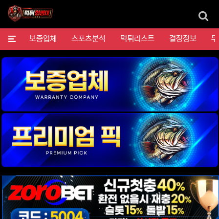
검
메뉴
보증업체
스포츠분석
먹튀리스트
결장정보
무
위젯설정에서 이미지 등록