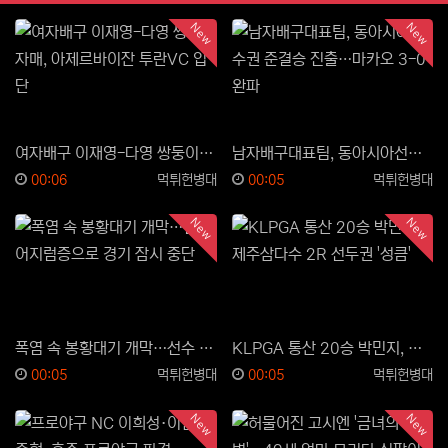
New
New
여자배구 이재영-다영 쌍둥이 자매, 아제르바이잔 투란V…
남자배구대표팀, 동아시아선수권 준결승 진출…마카오 3-…
등록일
등록자
등록일
등록자
00:06
먹튀헌병대
00:05
먹튀헌병대
New
New
폭염 속 봉황대기 개막…선수 어지럼증으로 경기 잠시 중…
KLPGA 통산 20승 박민지, 제주삼다수 2R 선두권…
등록일
등록자
등록일
등록자
00:05
먹튀헌병대
00:05
먹튀헌병대
New
New