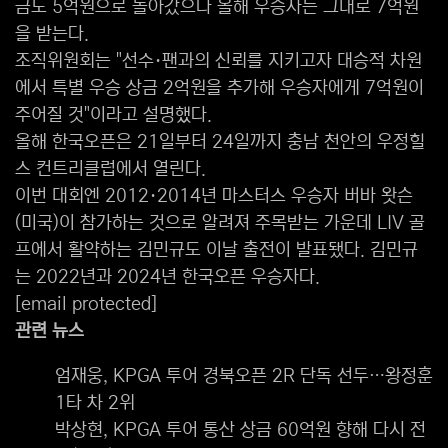
금도 5억원으로 돌아갔으나 올해 우승자는 그대로 7억원
을 받는다.
조직위원회는 "선수·팬과의 신뢰를 지키고자 대승적 차원
에서 특별 우승 상금 2억원을 추가해 우승자에게 7억원이
주어질 것"이라고 설명했다.
올해 한국오픈은 21일부터 24일까지 충남 천안의 우정힐
스 컨트리클럽에서 열린다.
이번 대회엔 2012·2014년 마스터스 우승자 버바 왓슨
(미국)이 참가하는 것으로 알려져 주목받는 가운데 LIV 골
프에서 활약하는 김민규도 이날 출전이 발표됐다. 김민규
는 2022년과 2024년 한국오픈 우승자다.
[email protected]
관련 뉴스
엄재웅, KPGA 투어 경북오픈 2R 단독 선두…왕정훈
1타 차 2위
박상현, KPGA 투어 통산 상금 60억원 향해 다시 전