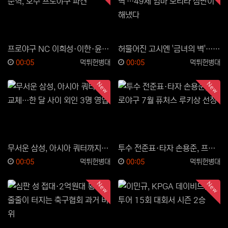
프로야구 NC 이희성·이한·윤준혁, 호주 프로야구 파견
허물어진 고시엔 '금녀의 벽'…49세 엄마 모리타 심판…
등록일
등록자
등록일
등록자
00:05
먹튀헌병대
00:05
먹튀헌병대
New
New
무서운 삼성, 아시아 쿼터까지 교체…한 달 사이 외인 …
투수 전준표·타자 손용준, 프로야구 7월 퓨처스 루키상…
등록일
등록자
등록일
등록자
00:05
먹튀헌병대
00:05
먹튀헌병대
New
New