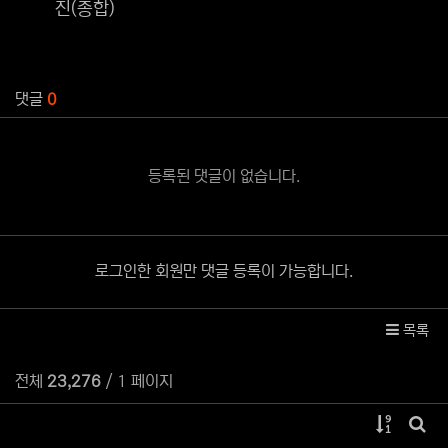
진(종합)
관련자료
댓글
0
등록된 댓글이 없습니다.
로그인한 회원만 댓글 등록이 가능합니다.
목록
전체
23,276
/ 1 페이지
게시물 
게시