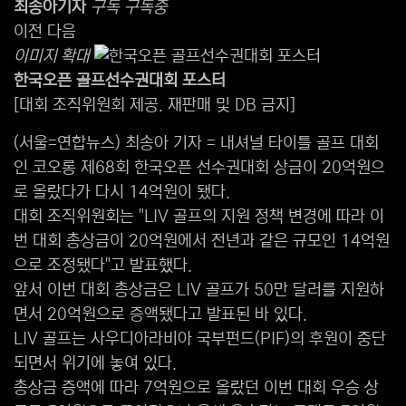
본문
최송아
기자
구독
구독중
이전
다음
이미지 확대
한국오픈 골프선수권대회 포스터
[대회 조직위원회 제공. 재판매 및 DB 금지]
(서울=연합뉴스) 최송아 기자 = 내셔널 타이틀 골프 대회
인 코오롱 제68회 한국오픈 선수권대회 상금이 20억원으
로 올랐다가 다시 14억원이 됐다.
대회 조직위원회는 "LIV 골프의 지원 정책 변경에 따라 이
번 대회 총상금이 20억원에서 전년과 같은 규모인 14억원
으로 조정됐다"고 발표했다.
앞서 이번 대회 총상금은 LIV 골프가 50만 달러를 지원하
면서 20억원으로 증액됐다고 발표된 바 있다.
LIV 골프는 사우디아라비아 국부펀드(PIF)의 후원이 중단
되면서 위기에 놓여 있다.
총상금 증액에 따라 7억원으로 올랐던 이번 대회 우승 상