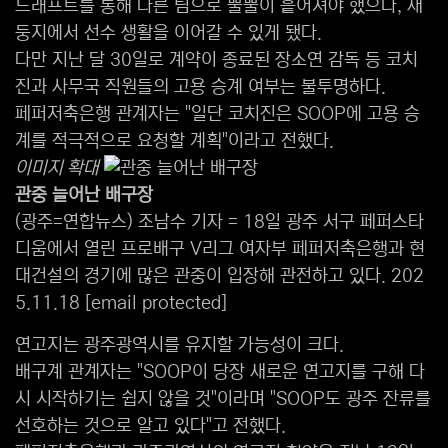
드래프트를 통해 다른 팀으로 뿔뿔이 흩어져야 했으나, 새
둥지에서 선수 생활을 이어갈 수 있게 됐다.
다만 지난 달 30일로 계약이 종료된 장소연 감독 등 코치
진과 사무국 직원들의 고용 승계 여부는 불투명하다.
페퍼저축은행 관계자는 "일단 코치진은 SOOP에 고용 승
계를 적극적으로 요청할 계획"이라고 전했다.
이미지 확대
관중 늘어난 배구장
(광주=연합뉴스) 조남수 기자 = 18일 광주 서구 페퍼스타
디움에서 열린 프로배구 V리그 여자부 페퍼저축은행과 현
대건설의 경기에 많은 관중이 입장해 관전하고 있다. 202
5.11.18
[email protected]
연고지는 광주광역시를 유지할 가능성이 크다.
배구계 관계자는 "SOOP이 당장 새로운 연고지를 구해 다
시 시작하기는 쉽지 않을 것"이라며 "SOOP도 광주 잔류를
선호하는 것으로 알고 있다"고 전했다.