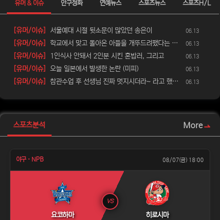
유머 & 이슈
안구정화
연예뉴스
스포츠뉴스
스포츠H/L
등록일
[유머/이슈]
서울예대 시절 뒷소문이 많았던 송은이
06.13
등록일
[유머/이슈]
학교에서 맞고 돌아온 아들을 개뚜드려팼다는 부부
06.13
등록일
[유머/이슈]
1인식사 안돼서 2인분 시킨 혼밥러, 그리고
06.13
등록일
[유머/이슈]
오늘 일본에서 발생한 논란 (미피)
06.13
등록일
[유머/이슈]
참관수업 후 선생님 진짜 멋지시더라~ 라고 했더니
06.13
More
스포츠분석
야구 · NPB
08/07(금) 18:00
VS
요코하마
히로시마