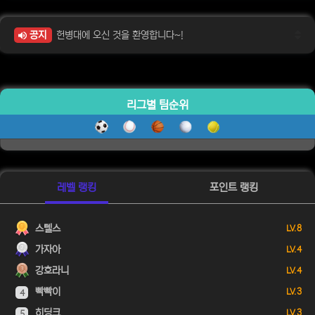
공지
헌병대에 오신 것을 환영합니다~!
리그별 팀순위
레벨 랭킹
포인트 랭킹
스텔스
LV. 8
가자아
LV. 4
강호라니
LV. 4
빡빡이
LV. 3
4
히딩크
LV. 3
5