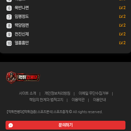
묵반나편
LV. 2
6
임평정도
LV. 2
7
택양엄편
LV. 2
8
천진신제
LV. 2
9
열훔훔만
LV. 2
10
사이트 소개
개인정보처리방침
이메일 무단수집거부
책임의 한계와 법적고지
이용약관
이용안내
【먹튀헌병대】먹튀검증|스포츠분석|스포츠중계
All rights reserved.
문의하기