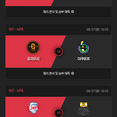
매치 분석 및 승부 예측
야구 · NPB
08/07(금) 18:00
VS
요미우리
야쿠르트
매치 분석 및 승부 예측
야구 · NPB
08/07(금) 18:00
VS