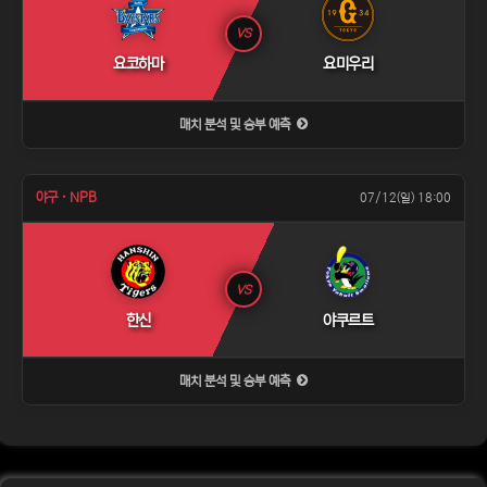
VS
요코하마
요미우리
매치 분석 및 승부 예측
야구 · NPB
07/12(일) 18:00
VS
한신
야쿠르트
매치 분석 및 승부 예측