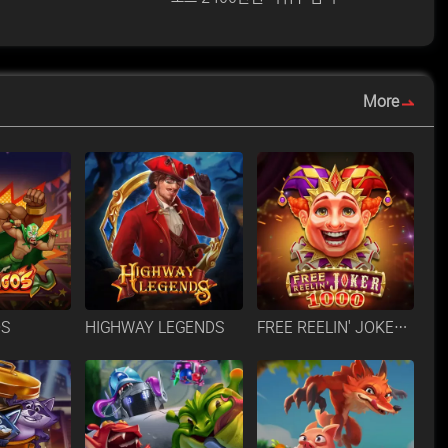
More
OS
HIGHWAY LEGENDS
FREE REELIN' JOKER 1000