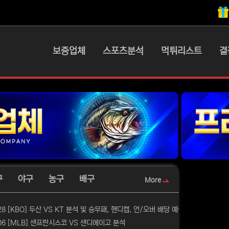
메인 메뉴
보증업체
스포츠분석
먹튀리스트
결
구
야구
농구
배구
More
등록일
28 [KBO] 두산 VS KT 분석 및 승무패, 핸디캡, 언/오버 배당 예측
05.28
등록일
-06 [MLB] 샌프란시스코 VS 샌디에이고 분석
05.05