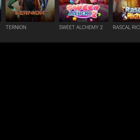
SE
TERNION
SWEET ALCHEMY 2
RASCAL RI