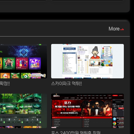
More
확정!!
스카이파크 먹튀!!
포스 2400만원 먹튀후 잠적