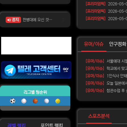
[프리미엄픽]
2026-05
[프리미엄픽]
2026-05
[프리미엄픽]
2026-05-0
공지
헌병대에 오신 것을 환영합니다~!
위젯설정에서 이미지 등록
유머/이슈
안구정화
위젯설정에서 이미지 등록
위젯설정에서 이미지 등록
위젯설정에서 이미지 등록
위젯설정에서 이미지 등록
위젯설정에서 이미지 등록
[유머/이슈]
서울예대 시절
[유머/이슈]
학교에서 맞고
[유머/이슈]
1인식사 안돼
[유머/이슈]
오늘 일본에서
[유머/이슈]
참관수업 후 
리그별 팀순위
스포츠분석
레벨 랭킹
포인트 랭킹