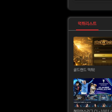
먹튀리스트
골드랜드 먹튀!