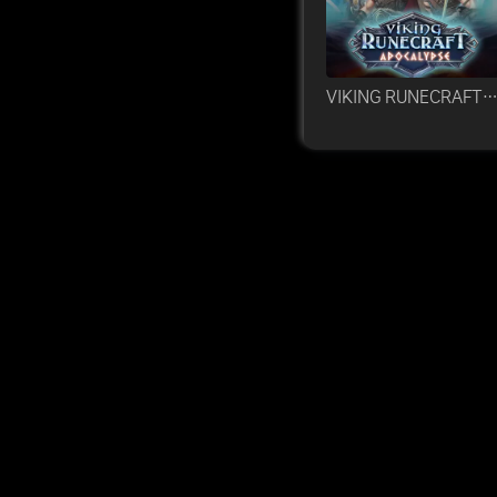
VIKING RUNECRAFT: APOCALYP