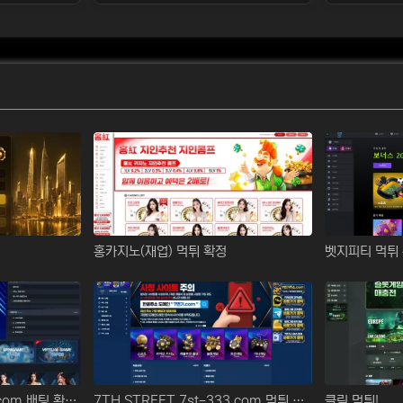
홍카지노(재업) 먹튀 확정
벳지피티 먹튀 
챔피언스리그 CL-1001.com 배팅 환전 검수 후 악성 배팅 당첨금 먹튀!
7TH STREET 7st-333.com 먹튀 확정!!
클릭 먹튀!