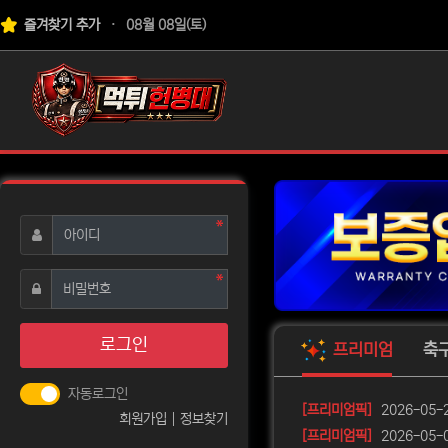
상단 네비
즐겨찾기 추가
08월 08일(토)
로고
필수
아이디
필수
비밀번호
로그인
프리미엄
축
자동로그인
[프리미엄픽]
2026-05-
회원가입
정보찾기
[프리미엄픽]
2026-05