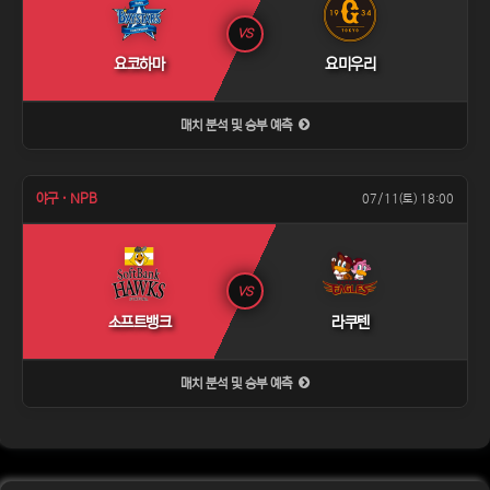
VS
요코하마
요미우리
매치 분석 및 승부 예측
야구 · NPB
07/11(토) 18:00
VS
소프트뱅크
라쿠텐
매치 분석 및 승부 예측