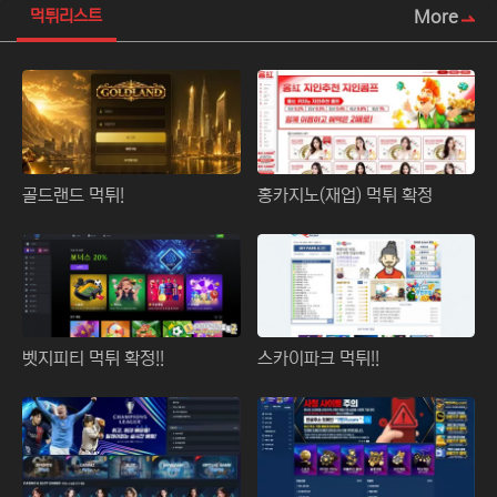
More
먹튀리스트
골드랜드 먹튀!
홍카지노(재업) 먹튀 확정
벳지피티 먹튀 확정!!
스카이파크 먹튀!!