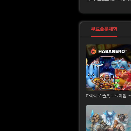
무료슬롯체험
하바네로 슬롯 무료체험 모음