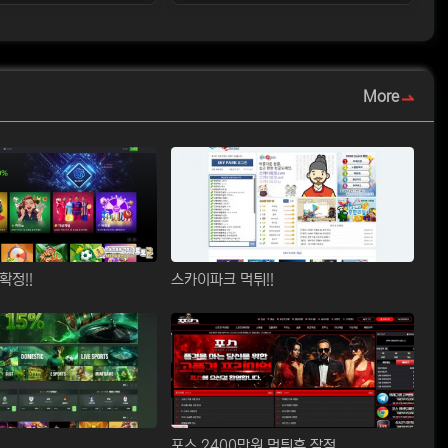
More
확정!!
스카이파크 먹튀!!
포스 2400만원 먹튀후 잠적