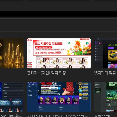
홍카지노(재업) 먹튀 확정
벳지피티 먹튀 
챔피언스리그 CL-1001.com 배팅 환전 검수 후 악성 배팅 당첨금 먹튀!
7TH STREET 7st-333.com 먹튀 확정!!
클릭 먹튀!