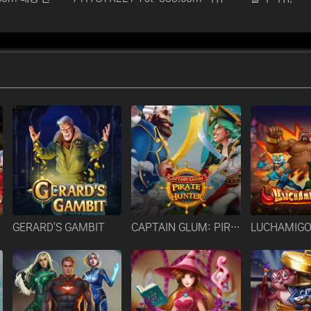
 링크
GERARD'S GAMBIT
CAPTAIN GLUM: PIRATE HUNTER
LUCHAMIG