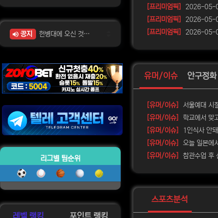
[프리미엄픽]
2026-05
[프리미엄픽]
2026-05
[프리미엄픽]
2026-05-0
공지
헌병대에 오신 것을 환영합니다~!
위젯설정에서 이미지 등록
유머/이슈
안구정화
위젯설정에서 이미지 등록
위젯설정에서 이미지 등록
위젯설정에서 이미지 등록
위젯설정에서 이미지 등록
위젯설정에서 이미지 등록
[유머/이슈]
서울예대 시절
[유머/이슈]
학교에서 맞고
[유머/이슈]
1인식사 안돼
[유머/이슈]
오늘 일본에서
[유머/이슈]
참관수업 후 
리그별 팀순위
스포츠분석
레벨 랭킹
포인트 랭킹