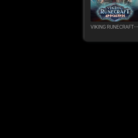
VIKING RUNECRAFT: APOCALYP