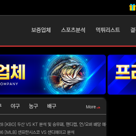
메인 메뉴
보증업체
스포츠분석
먹튀리스트
결
구
야구
농구
배구
More
등록일
28 [KBO] 두산 VS KT 분석 및 승무패, 핸디캡, 언/오버 배당 예측
05.28
등록일
-06 [MLB] 샌프란시스코 VS 샌디에이고 분석
05.05