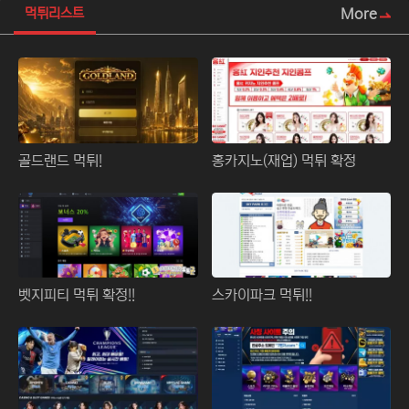
More
먹튀리스트
골드랜드 먹튀!
홍카지노(재업) 먹튀 확정
벳지피티 먹튀 확정!!
스카이파크 먹튀!!