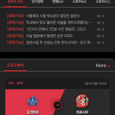
유머 & 이슈
안구정화
연예뉴스
스포츠뉴스
스포츠H/L
등록일
[유머/이슈]
서울예대 시절 뒷소문이 많았던 송은이
06.13
등록일
[유머/이슈]
학교에서 맞고 돌아온 아들을 개뚜드려팼다는 부부
06.13
등록일
[유머/이슈]
1인식사 안돼서 2인분 시킨 혼밥러, 그리고
06.13
등록일
[유머/이슈]
오늘 일본에서 발생한 논란 (미피)
06.13
등록일
[유머/이슈]
참관수업 후 선생님 진짜 멋지시더라~ 라고 했더니
06.13
More
스포츠분석
야구 · NPB
08/07(금) 18:00
VS
요코하마
히로시마