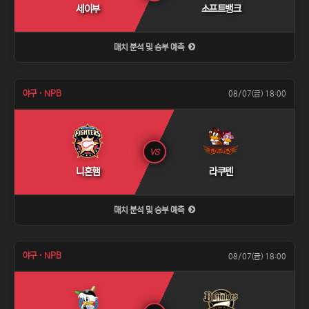
세이부
소프트뱅크
매치 분석 및 승부 예측
야구 · NPB
08/07(금) 18:00
VS
니혼햄
라쿠텐
매치 분석 및 승부 예측
야구 · NPB
08/07(금) 18:00