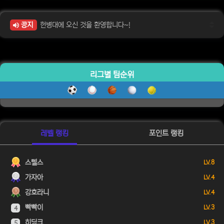
공지
헌병대에 오신 것을 환영합니다~!
리그별 팀순위
레벨 랭킹
포인트 랭킹
스텔스
LV. 8
가자아
LV. 4
강호라니
LV. 4
빡빡이
LV. 3
4
히딩크
LV. 3
5