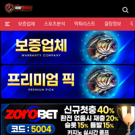
검
메뉴
보증업체
스포츠분석
먹튀리스트
결장정보
무
위젯설정에서 이미지 등록