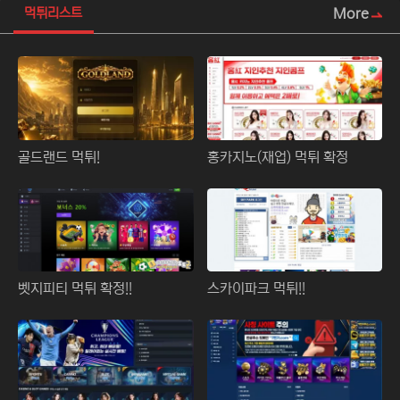
More
먹튀리스트
골드랜드 먹튀!
홍카지노(재업) 먹튀 확정
벳지피티 먹튀 확정!!
스카이파크 먹튀!!