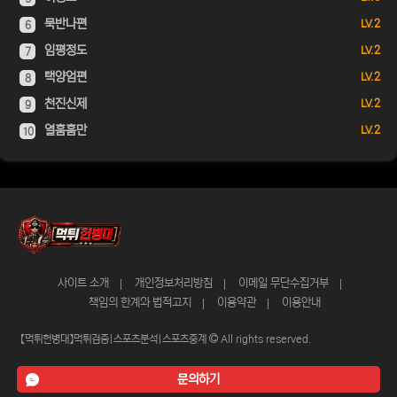
묵반나편
LV. 2
6
임평정도
LV. 2
7
택양엄편
LV. 2
8
천진신제
LV. 2
9
열훔훔만
LV. 2
10
사이트 소개
개인정보처리방침
이메일 무단수집거부
책임의 한계와 법적고지
이용약관
이용안내
【먹튀헌병대】먹튀검증|스포츠분석|스포츠중계
All rights reserved.
문의하기