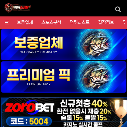
검
메뉴
보증업체
스포츠분석
먹튀리스트
결장정보
무
위젯설정에서 이미지 등록