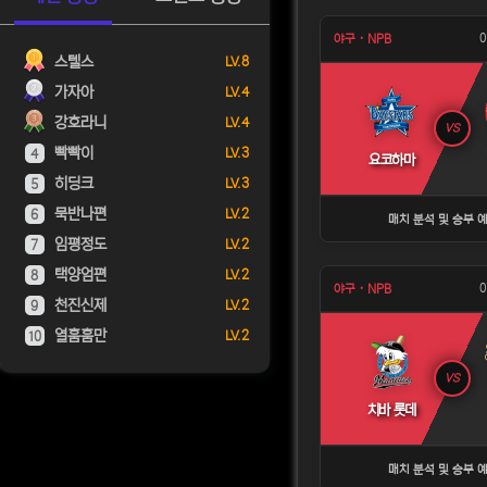
야구 · NPB
0
스텔스
LV. 8
가자아
LV. 4
강호라니
LV. 4
VS
빡빡이
LV. 3
4
요코하마
히딩크
LV. 3
5
묵반나편
LV. 2
6
매치 분석 및 승부 
임평정도
LV. 2
7
택양엄편
LV. 2
8
야구 · NPB
0
천진신제
LV. 2
9
열훔훔만
LV. 2
10
VS
치바 롯데
매치 분석 및 승부 