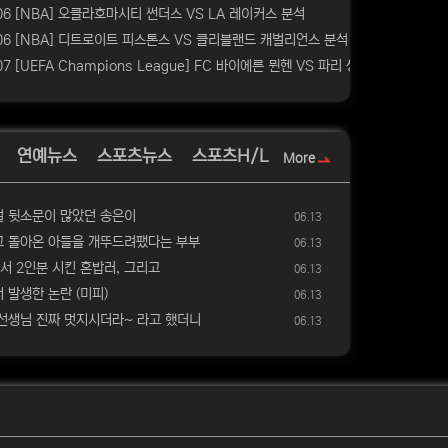
등록일
-06 [NBA] 오클라호마시티 썬더스 VS LA 레이커스 분석
05.05
등록일
-06 [NBA] 디트로이트 피스톤스 VS 클리블랜드 캐벌리언스 분석
05.05
등록일
7 [UEFA Champions League] FC 바이에른 뮌헨 VS 파리 생제르맹 분석
05.05
연예뉴스
스포츠뉴스
스포츠H/L
More
등록일
 뒷소문이 많았던 송은이
06.13
등록일
 돌아온 아들을 개뚜드려팼다는 부부
06.13
등록일
서 2인분 시킨 혼밥러, 그리고
06.13
등록일
 발생한 논란 (미피)
06.13
등록일
선생님 진짜 멋지시더라~ 라고 했더니
06.13