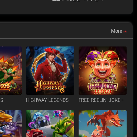
More
OS
HIGHWAY LEGENDS
FREE REELIN' JOKER 1000