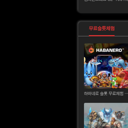
무료슬롯체험
하바네로 슬롯 무료체험 모음