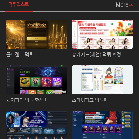
More
먹튀리스트
골드랜드 먹튀!
홍카지노(재업) 먹튀 확정
벳지피티 먹튀 확정!!
스카이파크 먹튀!!