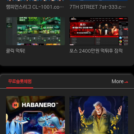
챔피언스리그 CL-1001.com 배팅 환전 검수 후 악성 배팅 당첨금 먹튀!
7TH STREET 7st-333.com 먹튀 확정!!
클릭 먹튀!
포스 2400만원 먹튀후 잠적
More
무료슬롯체험