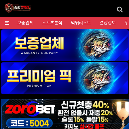
검
메뉴
보증업체
스포츠분석
먹튀리스트
결장정보
무
위젯설정에서 이미지 등록