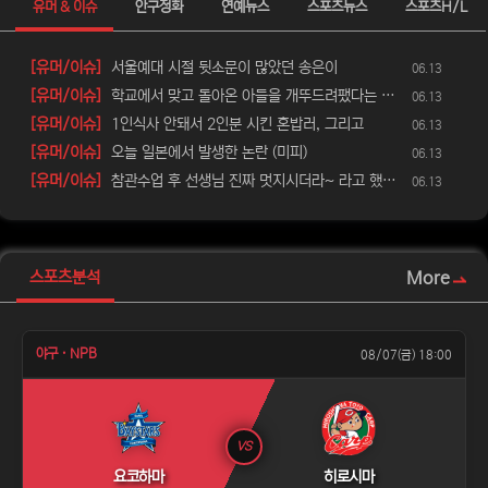
유머 & 이슈
안구정화
연예뉴스
스포츠뉴스
스포츠H/L
등록일
[유머/이슈]
서울예대 시절 뒷소문이 많았던 송은이
06.13
등록일
[유머/이슈]
학교에서 맞고 돌아온 아들을 개뚜드려팼다는 부부
06.13
등록일
[유머/이슈]
1인식사 안돼서 2인분 시킨 혼밥러, 그리고
06.13
등록일
[유머/이슈]
오늘 일본에서 발생한 논란 (미피)
06.13
등록일
[유머/이슈]
참관수업 후 선생님 진짜 멋지시더라~ 라고 했더니
06.13
More
스포츠분석
야구 · NPB
08/07(금) 18:00
VS
요코하마
히로시마