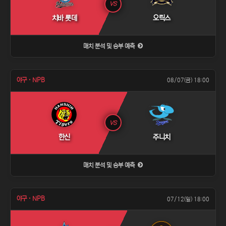
VS
치바 롯데
오릭스
매치 분석 및 승부 예측
야구 · NPB
08/07(금) 18:00
VS
한신
주니치
매치 분석 및 승부 예측
야구 · NPB
07/12(일) 18:00