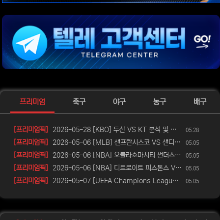
위젯설정에서 이미지 등록
위젯설정에서 이미지 등록
위젯설정에서 이미지 등록
위젯설정에서 이미지 등록
위젯설정에서 이미지 등록
프리미엄
축구
야구
농구
배구
등록일
[프리미엄픽]
2026-05-28 [KBO] 두산 VS KT 분석 및 승무패, 핸디캡, 언/오버 배당 예측
05.28
등록일
[프리미엄픽]
2026-05-06 [MLB] 샌프란시스코 VS 샌디에이고 분석
05.05
등록일
[프리미엄픽]
2026-05-06 [NBA] 오클라호마시티 썬더스 VS LA 레이커스 분석
05.05
등록일
[프리미엄픽]
2026-05-06 [NBA] 디트로이트 피스톤스 VS 클리블랜드 캐벌리언스 분석
05.05
등록일
[프리미엄픽]
2026-05-07 [UEFA Champions League] FC 바이에른 뮌헨 VS 파리 생제르맹 분석
05.05