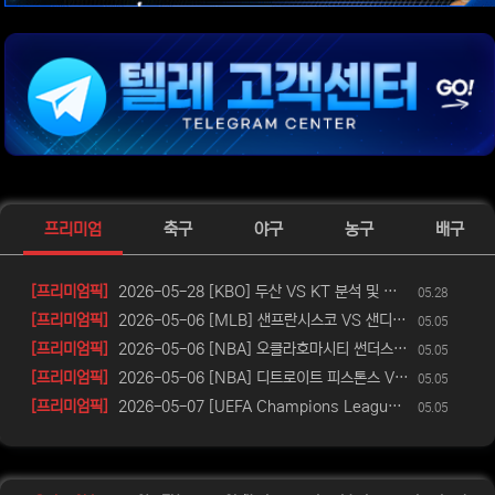
위젯설정에서 이미지 등록
위젯설정에서 이미지 등록
위젯설정에서 이미지 등록
위젯설정에서 이미지 등록
위젯설정에서 이미지 등록
프리미엄
축구
야구
농구
배구
등록일
[프리미엄픽]
2026-05-28 [KBO] 두산 VS KT 분석 및 승무패, 핸디캡, 언/오버 배당 예측
05.28
등록일
[프리미엄픽]
2026-05-06 [MLB] 샌프란시스코 VS 샌디에이고 분석
05.05
등록일
[프리미엄픽]
2026-05-06 [NBA] 오클라호마시티 썬더스 VS LA 레이커스 분석
05.05
등록일
[프리미엄픽]
2026-05-06 [NBA] 디트로이트 피스톤스 VS 클리블랜드 캐벌리언스 분석
05.05
등록일
[프리미엄픽]
2026-05-07 [UEFA Champions League] FC 바이에른 뮌헨 VS 파리 생제르맹 분석
05.05