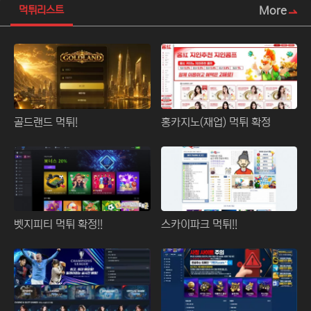
More
먹튀리스트
골드랜드 먹튀!
홍카지노(재업) 먹튀 확정
벳지피티 먹튀 확정!!
스카이파크 먹튀!!