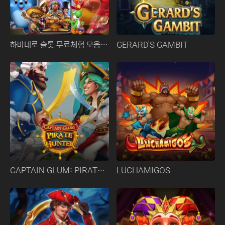
하바네로 슬롯 무료체험 모음 링크
GERARD'S GAMBIT
CAPTAIN GLUM: PIRATE HUNTER
LUCHAMIGOS