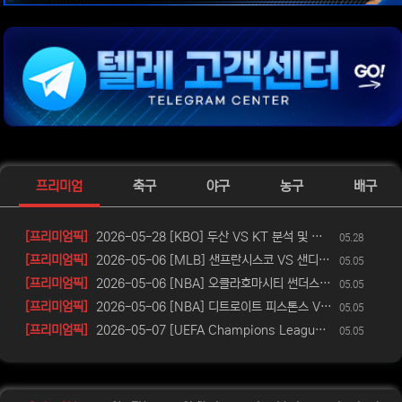
위젯설정에서 이미지 등록
위젯설정에서 이미지 등록
위젯설정에서 이미지 등록
위젯설정에서 이미지 등록
위젯설정에서 이미지 등록
프리미엄
축구
야구
농구
배구
등록일
[프리미엄픽]
2026-05-28 [KBO] 두산 VS KT 분석 및 승무패, 핸디캡, 언/오버 배당 예측
05.28
등록일
[프리미엄픽]
2026-05-06 [MLB] 샌프란시스코 VS 샌디에이고 분석
05.05
등록일
[프리미엄픽]
2026-05-06 [NBA] 오클라호마시티 썬더스 VS LA 레이커스 분석
05.05
등록일
[프리미엄픽]
2026-05-06 [NBA] 디트로이트 피스톤스 VS 클리블랜드 캐벌리언스 분석
05.05
등록일
[프리미엄픽]
2026-05-07 [UEFA Champions League] FC 바이에른 뮌헨 VS 파리 생제르맹 분석
05.05