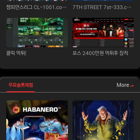
챔피언스리그 CL-1001.com 배팅 환전 검수 후 악성 배팅 당첨금 먹튀!
7TH STREET 7st-333.com 먹튀 확정!!
클릭 먹튀!
포스 2400만원 먹튀후 잠적
More
무료슬롯체험