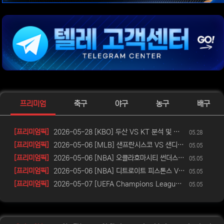
위젯설정에서 이미지 등록
위젯설정에서 이미지 등록
위젯설정에서 이미지 등록
위젯설정에서 이미지 등록
위젯설정에서 이미지 등록
프리미엄
축구
야구
농구
배구
등록일
[프리미엄픽]
2026-05-28 [KBO] 두산 VS KT 분석 및 승무패, 핸디캡, 언/오버 배당 예측
05.28
등록일
[프리미엄픽]
2026-05-06 [MLB] 샌프란시스코 VS 샌디에이고 분석
05.05
등록일
[프리미엄픽]
2026-05-06 [NBA] 오클라호마시티 썬더스 VS LA 레이커스 분석
05.05
등록일
[프리미엄픽]
2026-05-06 [NBA] 디트로이트 피스톤스 VS 클리블랜드 캐벌리언스 분석
05.05
등록일
[프리미엄픽]
2026-05-07 [UEFA Champions League] FC 바이에른 뮌헨 VS 파리 생제르맹 분석
05.05