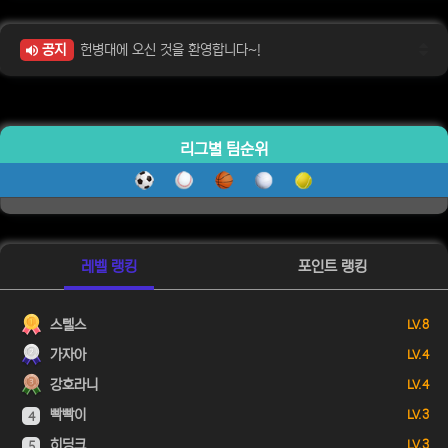
공지
헌병대에 오신 것을 환영합니다~!
리그별 팀순위
레벨 랭킹
포인트 랭킹
스텔스
LV. 8
가자아
LV. 4
강호라니
LV. 4
빡빡이
LV. 3
4
히딩크
LV. 3
5