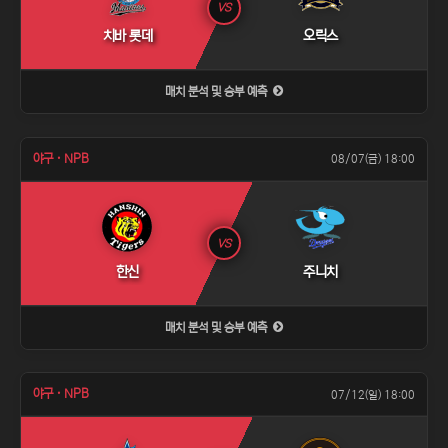
VS
치바 롯데
오릭스
매치 분석 및 승부 예측
야구 · NPB
08/07(금) 18:00
VS
한신
주니치
매치 분석 및 승부 예측
야구 · NPB
07/12(일) 18:00