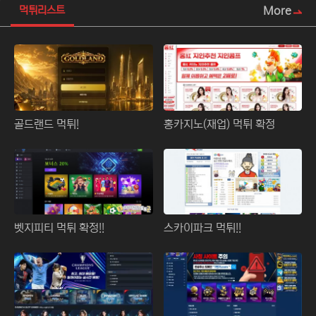
More
먹튀리스트
골드랜드 먹튀!
홍카지노(재업) 먹튀 확정
벳지피티 먹튀 확정!!
스카이파크 먹튀!!