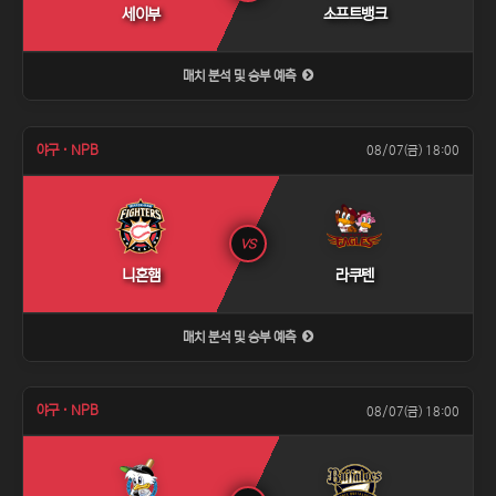
세이부
소프트뱅크
매치 분석 및 승부 예측
야구 · NPB
08/07(금) 18:00
VS
니혼햄
라쿠텐
매치 분석 및 승부 예측
야구 · NPB
08/07(금) 18:00