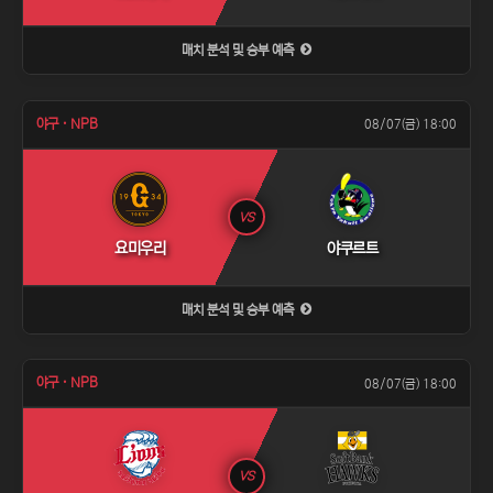
매치 분석 및 승부 예측
야구 · NPB
08/07(금) 18:00
VS
요미우리
야쿠르트
매치 분석 및 승부 예측
야구 · NPB
08/07(금) 18:00
VS