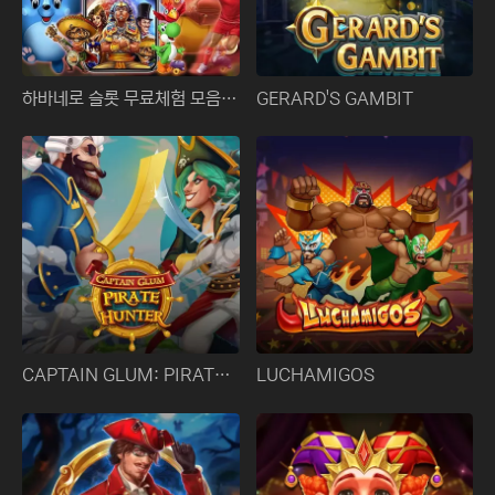
하바네로 슬롯 무료체험 모음 링크
GERARD'S GAMBIT
CAPTAIN GLUM: PIRATE HUNTER
LUCHAMIGOS