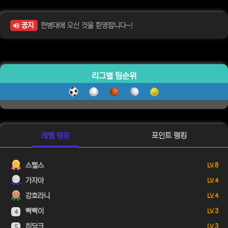
공지
헌병대에 오신 것을 환영합니다~!
리그별 팀순위
레벨 랭킹
포인트 랭킹
스텔스
LV. 8
가자아
LV. 4
강호라니
LV. 4
빡빡이
LV. 3
4
히딩크
LV. 3
5