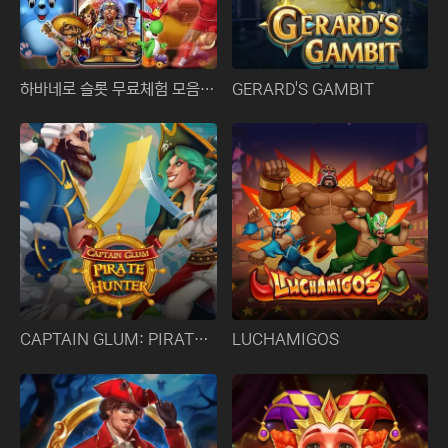
하바네로 슬롯 무료체험 모음 링크
GERARD'S GAMBIT
CAPTAIN GLUM: PIRATE HUNTER
LUCHAMIGOS