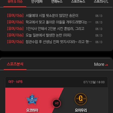
유머 & 이슈
안구정화
연예뉴스
스포츠뉴스
스포츠H/L
등록일
[유머/이슈]
서울예대 시절 뒷소문이 많았던 송은이
06.13
등록일
[유머/이슈]
학교에서 맞고 돌아온 아들을 개뚜드려팼다는 부부
06.13
등록일
[유머/이슈]
1인식사 안돼서 2인분 시킨 혼밥러, 그리고
06.13
등록일
[유머/이슈]
오늘 일본에서 발생한 논란 (미피)
06.13
등록일
[유머/이슈]
참관수업 후 선생님 진짜 멋지시더라~ 라고 했더니
06.13
More
스포츠분석
야구 · NPB
07/12(일) 18:00
VS
요코하마
요미우리