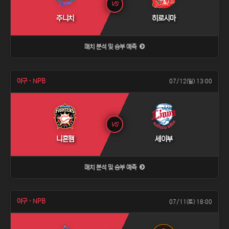
VS
주니치
히로시마
매치 분석 및 승부 예측
야구 · NPB
07/12(일) 13:00
VS
니혼햄
세이부
매치 분석 및 승부 예측
야구 · NPB
07/11(토) 18:00