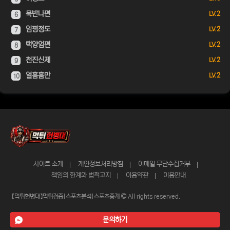
묵반나편
LV. 2
6
임평정도
LV. 2
7
택양엄편
LV. 2
8
천진신제
LV. 2
9
열훔훔만
LV. 2
10
사이트 소개
개인정보처리방침
이메일 무단수집거부
책임의 한계와 법적고지
이용약관
이용안내
【먹튀헌병대】먹튀검증|스포츠분석|스포츠중계
All rights reserved.
문의하기