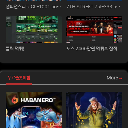
챔피언스리그 CL-1001.com 배팅 환전 검수 후 악성 배팅 당첨금 먹튀!
7TH STREET 7st-333.com 먹튀 확정!!
클릭 먹튀!
포스 2400만원 먹튀후 잠적
More
무료슬롯체험