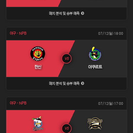
매치 분석 및 승부 예측
야구 · NPB
07/12(일) 18:00
VS
한신
야쿠르트
매치 분석 및 승부 예측
야구 · NPB
07/12(일) 17:00
VS