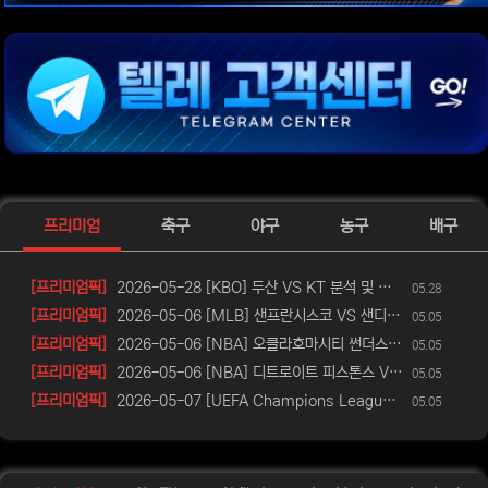
위젯설정에서 이미지 등록
위젯설정에서 이미지 등록
위젯설정에서 이미지 등록
위젯설정에서 이미지 등록
위젯설정에서 이미지 등록
프리미엄
축구
야구
농구
배구
등록일
[프리미엄픽]
2026-05-28 [KBO] 두산 VS KT 분석 및 승무패, 핸디캡, 언/오버 배당 예측
05.28
등록일
[프리미엄픽]
2026-05-06 [MLB] 샌프란시스코 VS 샌디에이고 분석
05.05
등록일
[프리미엄픽]
2026-05-06 [NBA] 오클라호마시티 썬더스 VS LA 레이커스 분석
05.05
등록일
[프리미엄픽]
2026-05-06 [NBA] 디트로이트 피스톤스 VS 클리블랜드 캐벌리언스 분석
05.05
등록일
[프리미엄픽]
2026-05-07 [UEFA Champions League] FC 바이에른 뮌헨 VS 파리 생제르맹 분석
05.05