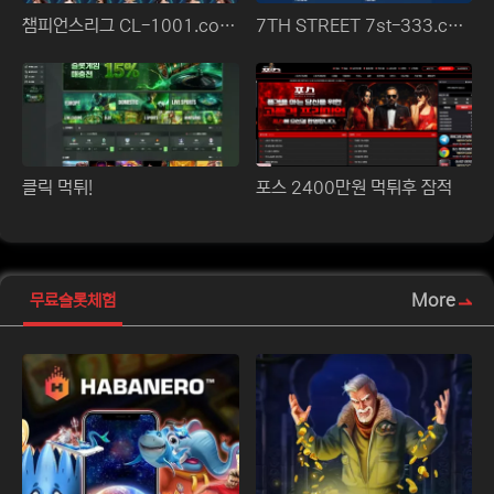
챔피언스리그 CL-1001.com 배팅 환전 검수 후 악성 배팅 당첨금 먹튀!
7TH STREET 7st-333.com 먹튀 확정!!
클릭 먹튀!
포스 2400만원 먹튀후 잠적
More
무료슬롯체험