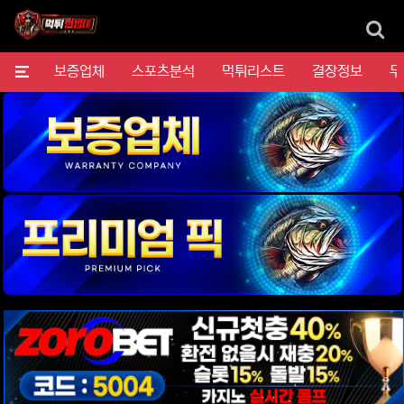
검
메뉴
보증업체
스포츠분석
먹튀리스트
결장정보
무
위젯설정에서 이미지 등록