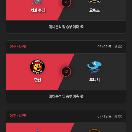
VS
치바 롯데
오릭스
매치 분석 및 승부 예측
야구 · NPB
08/07(금) 18:00
VS
한신
주니치
매치 분석 및 승부 예측
야구 · NPB
07/12(일) 18:00