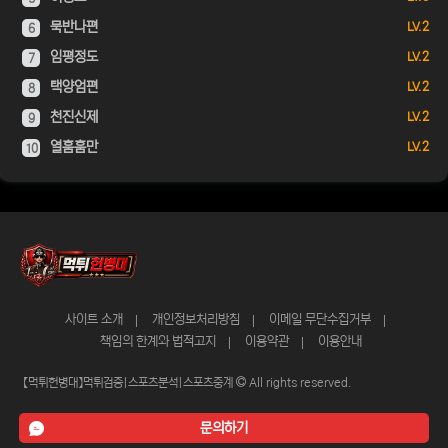
묵반나편
LV. 2
6
임평정도
LV. 2
7
택양엄편
LV. 2
8
천진신제
LV. 2
9
열훔훔만
LV. 2
10
사이트 소개
개인정보처리방침
이메일 무단수집거부
책임의 한계와 법적고지
이용약관
이용안내
【먹튀헌병대】먹튀검증|스포츠분석|스포츠중계
All rights reserved.
문의하기