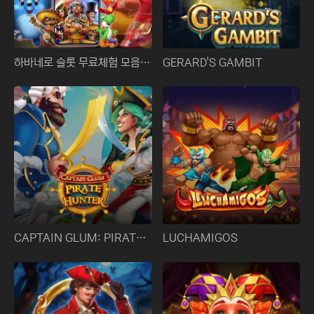
하바네로 슬롯 무료체험 모음 링크
GERARD'S GAMBIT
CAPTAIN GLUM: PIRATE HUNTER
LUCHAMIGOS