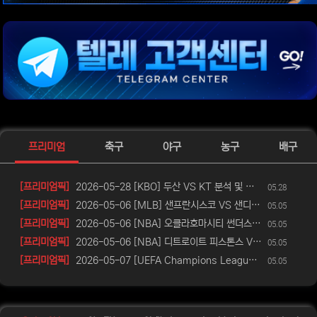
위젯설정에서 이미지 등록
위젯설정에서 이미지 등록
위젯설정에서 이미지 등록
위젯설정에서 이미지 등록
위젯설정에서 이미지 등록
프리미엄
축구
야구
농구
배구
등록일
[프리미엄픽]
2026-05-28 [KBO] 두산 VS KT 분석 및 승무패, 핸디캡, 언/오버 배당 예측
05.28
등록일
[프리미엄픽]
2026-05-06 [MLB] 샌프란시스코 VS 샌디에이고 분석
05.05
등록일
[프리미엄픽]
2026-05-06 [NBA] 오클라호마시티 썬더스 VS LA 레이커스 분석
05.05
등록일
[프리미엄픽]
2026-05-06 [NBA] 디트로이트 피스톤스 VS 클리블랜드 캐벌리언스 분석
05.05
등록일
[프리미엄픽]
2026-05-07 [UEFA Champions League] FC 바이에른 뮌헨 VS 파리 생제르맹 분석
05.05