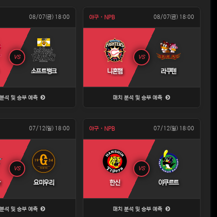
08/07(금) 18:00
야구 · NPB
08/07(금) 18:00
VS
VS
소프트뱅크
니혼햄
라쿠텐
분석 및 승부 예측
매치 분석 및 승부 예측
07/12(일) 18:00
야구 · NPB
07/12(일) 18:00
VS
VS
마
요미우리
한신
야쿠르트
분석 및 승부 예측
매치 분석 및 승부 예측