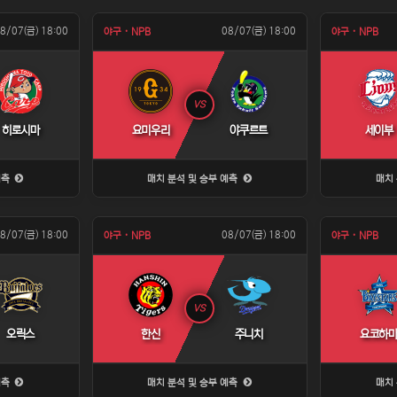
8/07(금) 18:00
야구 · NPB
08/07(금) 18:00
야구 · NPB
VS
히로시마
요미우리
야쿠르트
세이부
예측
매치 분석 및 승부 예측
매치 
8/07(금) 18:00
야구 · NPB
08/07(금) 18:00
야구 · NPB
VS
오릭스
한신
주니치
요코하
예측
매치 분석 및 승부 예측
매치 