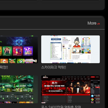
More
확정!!
스카이파크 먹튀!!
포스 2400만원 먹튀후 잠적