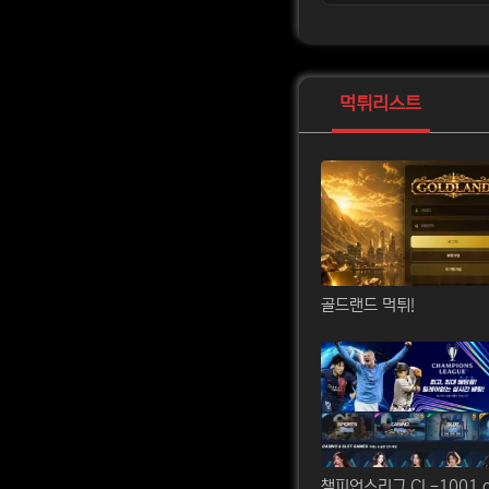
먹튀리스트
골드랜드 먹튀!