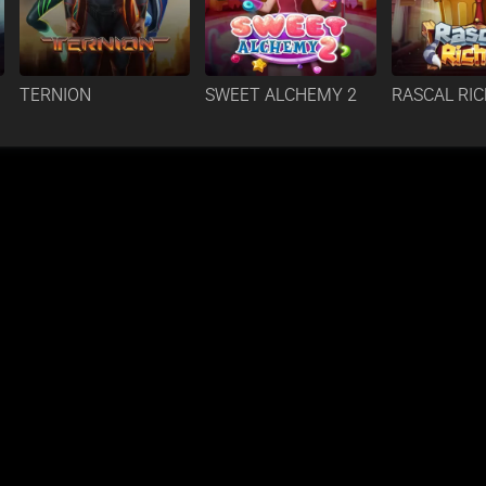
SE
TERNION
SWEET ALCHEMY 2
RASCAL RI