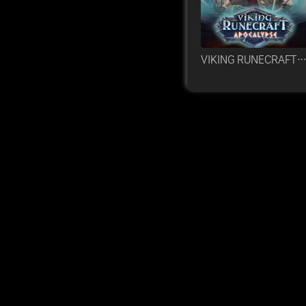
VIKING RUNECRAFT: APOCALYP