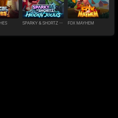
CHES
SPARKY & SHORTZ HIDDEN JOULES
FOX MAYHEM