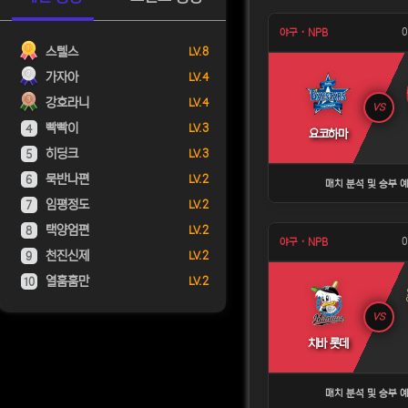
야구 · NPB
0
스텔스
LV. 8
가자아
LV. 4
강호라니
LV. 4
VS
빡빡이
LV. 3
4
요코하마
히딩크
LV. 3
5
묵반나편
LV. 2
6
매치 분석 및 승부 
임평정도
LV. 2
7
택양엄편
LV. 2
8
야구 · NPB
0
천진신제
LV. 2
9
열훔훔만
LV. 2
10
VS
치바 롯데
매치 분석 및 승부 