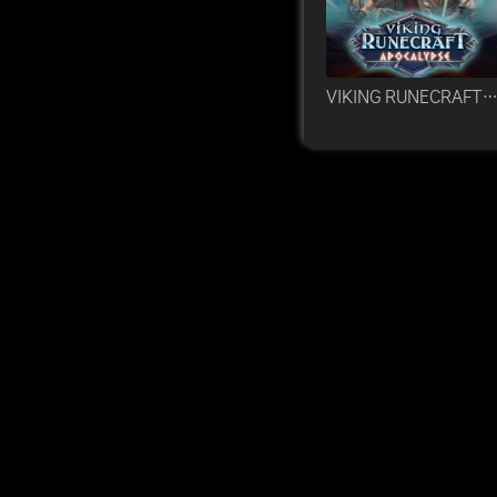
VIKING RUNECRAFT: APOCALYP