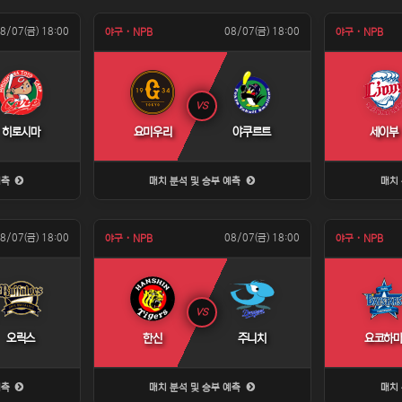
8/07(금) 18:00
야구 · NPB
08/07(금) 18:00
야구 · NPB
VS
히로시마
요미우리
야쿠르트
세이부
예측
매치 분석 및 승부 예측
매치 
8/07(금) 18:00
야구 · NPB
08/07(금) 18:00
야구 · NPB
VS
오릭스
한신
주니치
요코하
예측
매치 분석 및 승부 예측
매치 