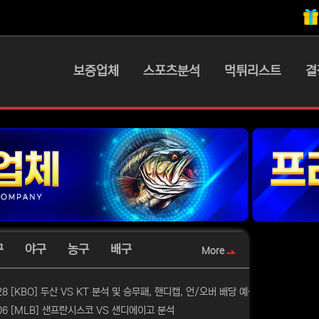
메인 메뉴
보증업체
스포츠분석
먹튀리스트
결
구
야구
농구
배구
More
등록일
28 [KBO] 두산 VS KT 분석 및 승무패, 핸디캡, 언/오버 배당 예측
05.28
등록일
-06 [MLB] 샌프란시스코 VS 샌디에이고 분석
05.05