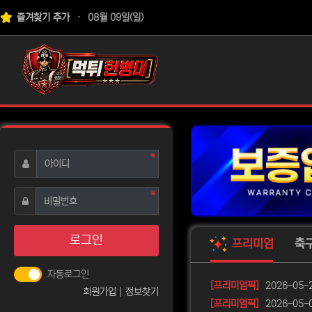
상단 네비
즐겨찾기 추가
08월 09일(일)
로고
필수
아이디
필수
비밀번호
로그인
프리미엄
축
자동로그인
[프리미엄픽]
2026-05-
회원가입
정보찾기
[프리미엄픽]
2026-05