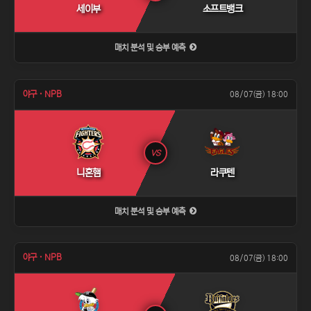
세이부
소프트뱅크
매치 분석 및 승부 예측
야구 · NPB
08/07(금) 18:00
VS
니혼햄
라쿠텐
매치 분석 및 승부 예측
야구 · NPB
08/07(금) 18:00