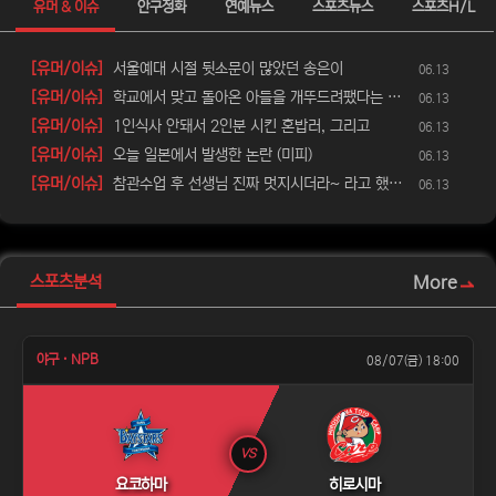
유머 & 이슈
안구정화
연예뉴스
스포츠뉴스
스포츠H/L
등록일
[유머/이슈]
서울예대 시절 뒷소문이 많았던 송은이
06.13
등록일
[유머/이슈]
학교에서 맞고 돌아온 아들을 개뚜드려팼다는 부부
06.13
등록일
[유머/이슈]
1인식사 안돼서 2인분 시킨 혼밥러, 그리고
06.13
등록일
[유머/이슈]
오늘 일본에서 발생한 논란 (미피)
06.13
등록일
[유머/이슈]
참관수업 후 선생님 진짜 멋지시더라~ 라고 했더니
06.13
More
스포츠분석
야구 · NPB
08/07(금) 18:00
VS
요코하마
히로시마