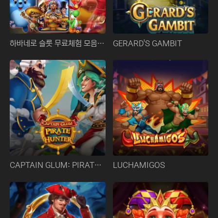
하바네로 슬롯 무료체험 모음 링크
GERARD'S GAMBIT
CAPTAIN GLUM: PIRATE HUNTER
LUCHAMIGOS