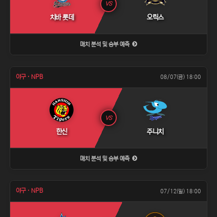
VS
치바 롯데
오릭스
매치 분석 및 승부 예측
야구 · NPB
08/07(금) 18:00
VS
한신
주니치
매치 분석 및 승부 예측
야구 · NPB
07/12(일) 18:00