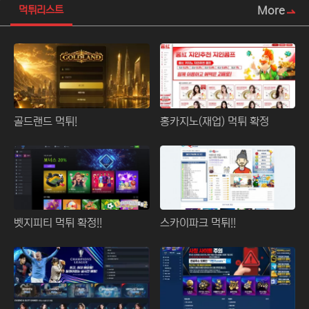
More
먹튀리스트
골드랜드 먹튀!
홍카지노(재업) 먹튀 확정
벳지피티 먹튀 확정!!
스카이파크 먹튀!!