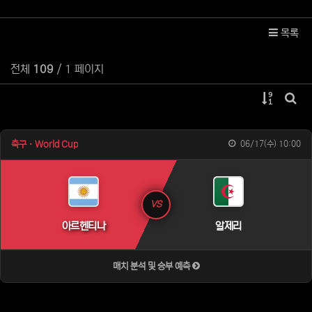
목록
전체
109
/ 1 페이지
게시물 
게시
축구 · World Cup
06/17(수) 10:00
VS
아르헨티나
알제리
매치 분석 및 승부 예측