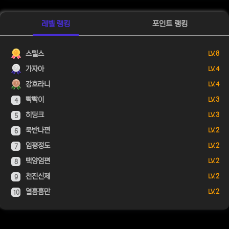
레벨 랭킹
포인트 랭킹
스텔스
LV. 8
가자아
LV. 4
강호라니
LV. 4
빡빡이
LV. 3
4
히딩크
LV. 3
5
묵반나편
LV. 2
6
임평정도
LV. 2
7
택양엄편
LV. 2
8
천진신제
LV. 2
9
열훔훔만
LV. 2
10