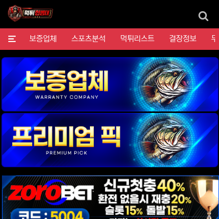
검
메뉴
보증업체
스포츠분석
먹튀리스트
결장정보
무
위젯설정에서 이미지 등록