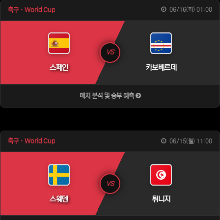
축구 · World Cup
06/16(화) 01:00
VS
스페인
카보베르데
매치 분석 및 승부 예측
축구 · World Cup
06/15(월) 11:00
VS
스웨덴
튀니지