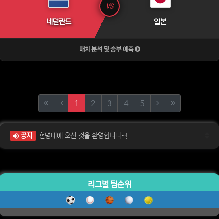
VS
네덜란드
일본
매치 분석 및 승부 예측
(current)
(next)
(last)
1
2
3
4
5
공지
헌병대에 오신 것을 환영합니다~!
리그별 팀순위