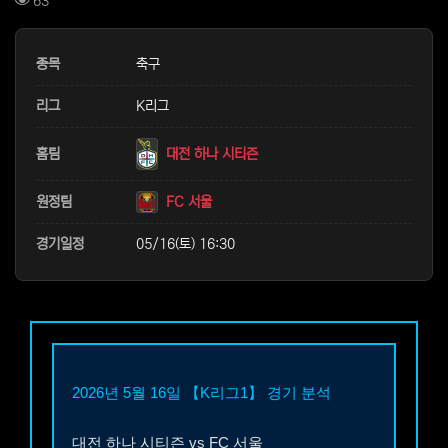
컨텐츠 정보
63
본문
종목
축구
리그
K리그
홈팀
대전 하나 시티즌
원정팀
FC 서울
경기일정
05/16(토) 16:30
2026년 5월 16일
【K리그1】
경기 분석
대전 하나 시티즌
vs
FC 서울