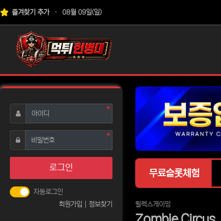
상단 네비
즐겨찾기 추가
08월 09일(일)
로고
필수
아이디
필수
비밀번호
로그인
무료슬롯체험
자동로그인
분류
회원가입
정보찾기
릴렉스게이밍
Zombie Circus