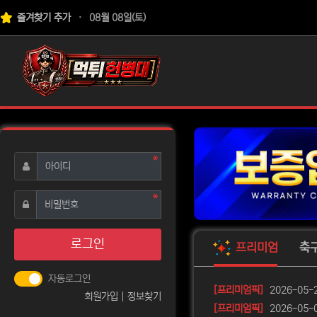
상단 네비
즐겨찾기 추가
08월 08일(토)
로고
필수
아이디
필수
비밀번호
로그인
프리미엄
축
자동로그인
[프리미엄픽]
2026-05-
회원가입
정보찾기
[프리미엄픽]
2026-05