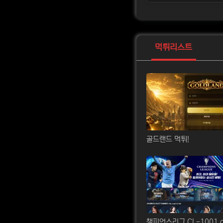
먹튀리스트
골드랜드 먹튀!