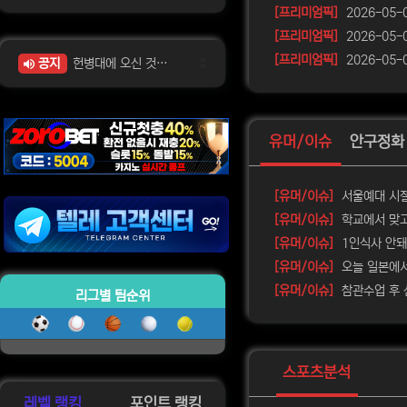
[프리미엄픽]
2026-05
[프리미엄픽]
2026-05
[프리미엄픽]
2026-05-0
공지
헌병대에 오신 것을 환영합니다~!
위젯설정에서 이미지 등록
유머/이슈
안구정화
위젯설정에서 이미지 등록
위젯설정에서 이미지 등록
위젯설정에서 이미지 등록
위젯설정에서 이미지 등록
위젯설정에서 이미지 등록
[유머/이슈]
서울예대 시절
[유머/이슈]
학교에서 맞고
[유머/이슈]
1인식사 안돼
[유머/이슈]
오늘 일본에서
[유머/이슈]
참관수업 후 
리그별 팀순위
스포츠분석
레벨 랭킹
포인트 랭킹