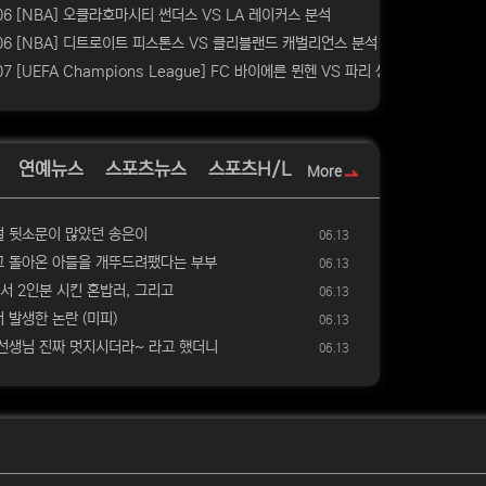
등록일
-06 [NBA] 오클라호마시티 썬더스 VS LA 레이커스 분석
05.05
등록일
-06 [NBA] 디트로이트 피스톤스 VS 클리블랜드 캐벌리언스 분석
05.05
등록일
7 [UEFA Champions League] FC 바이에른 뮌헨 VS 파리 생제르맹 분석
05.05
연예뉴스
스포츠뉴스
스포츠H/L
More
등록일
 뒷소문이 많았던 송은이
06.13
등록일
 돌아온 아들을 개뚜드려팼다는 부부
06.13
등록일
서 2인분 시킨 혼밥러, 그리고
06.13
등록일
 발생한 논란 (미피)
06.13
등록일
선생님 진짜 멋지시더라~ 라고 했더니
06.13