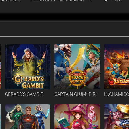
 링크
GERARD'S GAMBIT
CAPTAIN GLUM: PIRATE HUNTER
LUCHAMIG