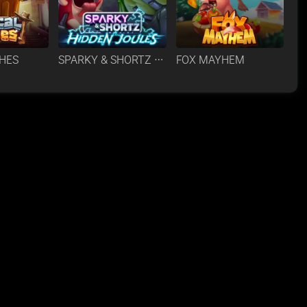
CHES
SPARKY & SHORTZ HIDDEN JOULES
FOX MAYHEM