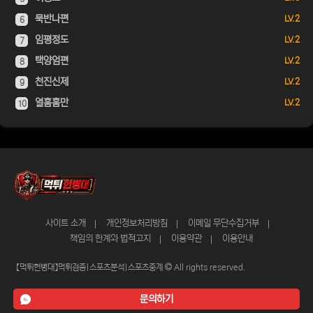
묵반나편
LV. 2
6
임평정도
LV. 2
7
택양엄편
LV. 2
8
천진신제
LV. 2
9
열훔훔만
LV. 2
10
사이트 소개
개인정보처리방침
이메일 무단수집거부
책임의 한계와 법적고지
이용약관
이용안내
【먹튀헌병대】먹튀검증|스포츠분석|스포츠중계
All rights reserved.
문의하기