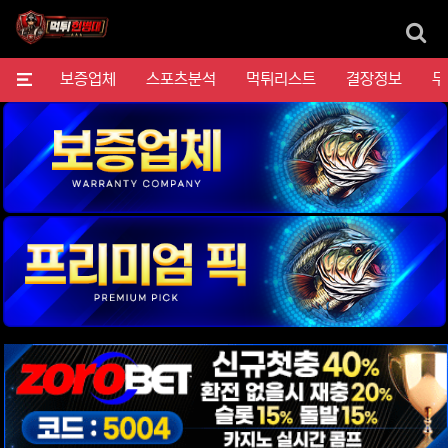
검
메뉴
보증업체
스포츠분석
먹튀리스트
결장정보
무
위젯설정에서 이미지 등록