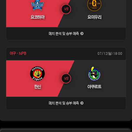
VS
요코하마
요미우리
매치 분석 및 승부 예측
야구 · NPB
07/12(일) 18:00
VS
한신
야쿠르트
매치 분석 및 승부 예측