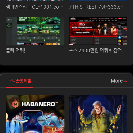
챔피언스리그 CL-1001.com 배팅 환전 검수 후 악성 배팅 당첨금 먹튀!
7TH STREET 7st-333.com 먹튀 확정!!
클릭 먹튀!
포스 2400만원 먹튀후 잠적
More
무료슬롯체험