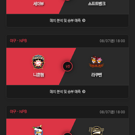
세이부
소프트뱅크
매치 분석 및 승부 예측
야구 · NPB
08/07(금) 18:00
VS
니혼햄
라쿠텐
매치 분석 및 승부 예측
야구 · NPB
08/07(금) 18:00