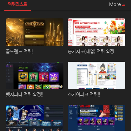
More
먹튀리스트
골드랜드 먹튀!
홍카지노(재업) 먹튀 확정
벳지피티 먹튀 확정!!
스카이파크 먹튀!!