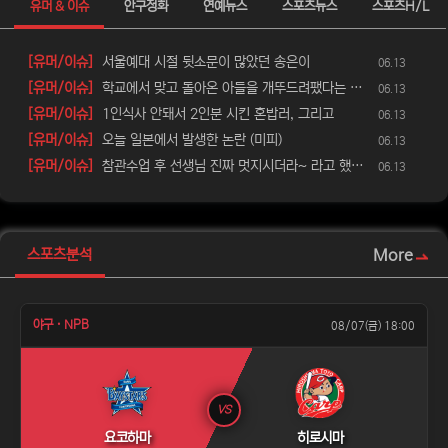
유머 & 이슈
안구정화
연예뉴스
스포츠뉴스
스포츠H/L
등록일
[유머/이슈]
서울예대 시절 뒷소문이 많았던 송은이
06.13
등록일
[유머/이슈]
학교에서 맞고 돌아온 아들을 개뚜드려팼다는 부부
06.13
등록일
[유머/이슈]
1인식사 안돼서 2인분 시킨 혼밥러, 그리고
06.13
등록일
[유머/이슈]
오늘 일본에서 발생한 논란 (미피)
06.13
등록일
[유머/이슈]
참관수업 후 선생님 진짜 멋지시더라~ 라고 했더니
06.13
More
스포츠분석
야구 · NPB
08/07(금) 18:00
VS
요코하마
히로시마