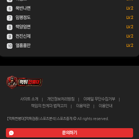
묵반나편
LV. 2
6
임평정도
LV. 2
7
택양엄편
LV. 2
8
천진신제
LV. 2
9
열훔훔만
LV. 2
10
사이트 소개
개인정보처리방침
이메일 무단수집거부
책임의 한계와 법적고지
이용약관
이용안내
【먹튀헌병대】먹튀검증|스포츠분석|스포츠중계
All rights reserved.
문의하기