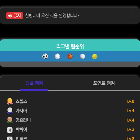
공지
헌병대에 오신 것을 환영합니다~!
리그별 팀순위
레벨 랭킹
포인트 랭킹
스텔스
LV. 8
가자아
LV. 4
강호라니
LV. 4
빡빡이
LV. 3
4
히딩크
LV. 3
5