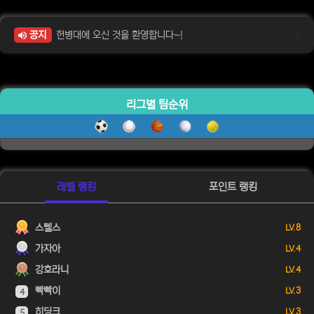
공지
헌병대에 오신 것을 환영합니다~!
리그별 팀순위
레벨 랭킹
포인트 랭킹
스텔스
LV. 8
가자아
LV. 4
강호라니
LV. 4
빡빡이
LV. 3
4
히딩크
LV. 3
5