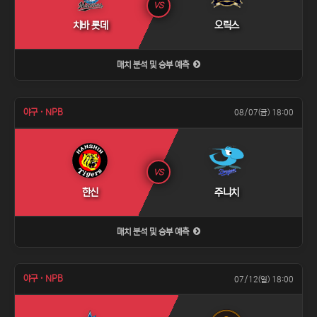
VS
치바 롯데
오릭스
매치 분석 및 승부 예측
야구 · NPB
08/07(금) 18:00
VS
한신
주니치
매치 분석 및 승부 예측
야구 · NPB
07/12(일) 18:00