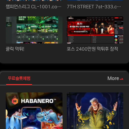
챔피언스리그 CL-1001.com 배팅 환전 검수 후 악성 배팅 당첨금 먹튀!
7TH STREET 7st-333.com 먹튀 확정!!
클릭 먹튀!
포스 2400만원 먹튀후 잠적
More
무료슬롯체험