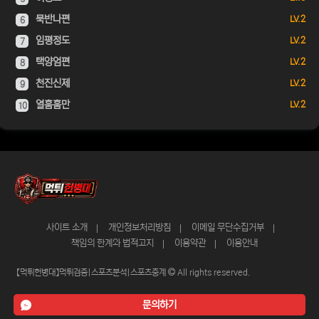
묵반나편
LV. 2
6
임평정도
LV. 2
7
택양엄편
LV. 2
8
천진신제
LV. 2
9
열훔훔만
LV. 2
10
사이트 소개
개인정보처리방침
이메일 무단수집거부
책임의 한계와 법적고지
이용약관
이용안내
【먹튀헌병대】먹튀검증|스포츠분석|스포츠중계
All rights reserved.
문의하기