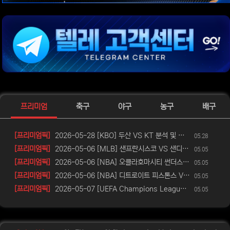
위젯설정에서 이미지 등록
위젯설정에서 이미지 등록
위젯설정에서 이미지 등록
위젯설정에서 이미지 등록
위젯설정에서 이미지 등록
프리미엄
축구
야구
농구
배구
등록일
[프리미엄픽]
2026-05-28 [KBO] 두산 VS KT 분석 및 승무패, 핸디캡, 언/오버 배당 예측
05.28
등록일
[프리미엄픽]
2026-05-06 [MLB] 샌프란시스코 VS 샌디에이고 분석
05.05
등록일
[프리미엄픽]
2026-05-06 [NBA] 오클라호마시티 썬더스 VS LA 레이커스 분석
05.05
등록일
[프리미엄픽]
2026-05-06 [NBA] 디트로이트 피스톤스 VS 클리블랜드 캐벌리언스 분석
05.05
등록일
[프리미엄픽]
2026-05-07 [UEFA Champions League] FC 바이에른 뮌헨 VS 파리 생제르맹 분석
05.05