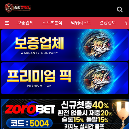
검
메뉴
보증업체
스포츠분석
먹튀리스트
결장정보
무
위젯설정에서 이미지 등록