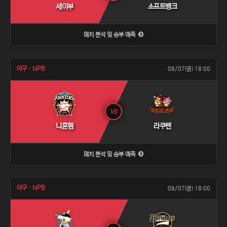
세이부
소프트뱅크
매치 분석 및 승부 예측
야구 · NPB
08/07(금) 18:00
VS
니혼햄
라쿠텐
매치 분석 및 승부 예측
야구 · NPB
08/07(금) 18:00