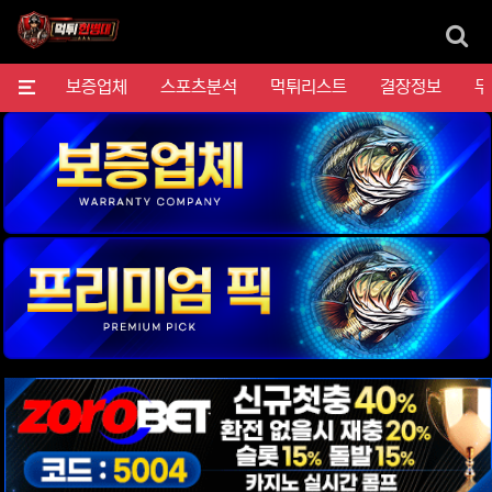
검
메뉴
보증업체
스포츠분석
먹튀리스트
결장정보
무
위젯설정에서 이미지 등록