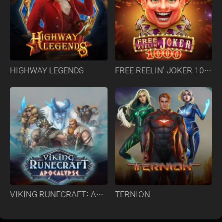
HIGHWAY LEGENDS
FREE REELIN' JOKER 1000
VIKING RUNECRAFT: APOCALYPSE
TERNION