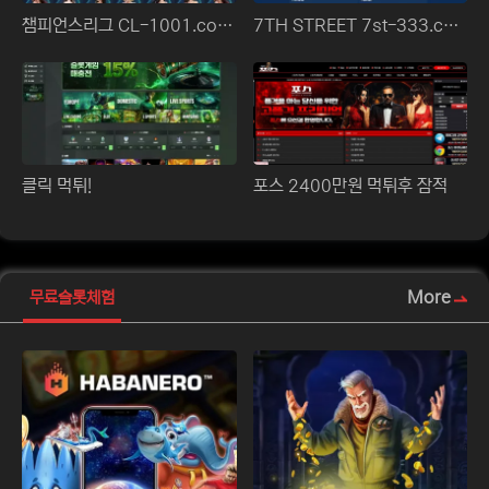
챔피언스리그 CL-1001.com 배팅 환전 검수 후 악성 배팅 당첨금 먹튀!
7TH STREET 7st-333.com 먹튀 확정!!
클릭 먹튀!
포스 2400만원 먹튀후 잠적
More
무료슬롯체험