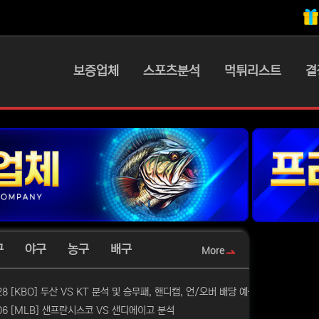
메인 메뉴
보증업체
스포츠분석
먹튀리스트
결
구
야구
농구
배구
More
등록일
28 [KBO] 두산 VS KT 분석 및 승무패, 핸디캡, 언/오버 배당 예측
05.28
등록일
-06 [MLB] 샌프란시스코 VS 샌디에이고 분석
05.05