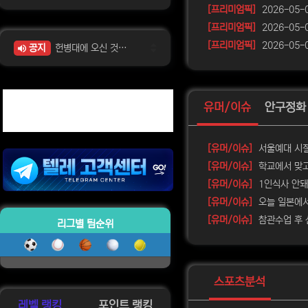
[프리미엄픽]
2026-05
[프리미엄픽]
2026-05
[프리미엄픽]
2026-05-0
공지
헌병대에 오신 것을 환영합니다~!
위젯설정에서 이미지 등록
유머/이슈
안구정화
위젯설정에서 이미지 등록
위젯설정에서 이미지 등록
위젯설정에서 이미지 등록
위젯설정에서 이미지 등록
위젯설정에서 이미지 등록
[유머/이슈]
서울예대 시절
[유머/이슈]
학교에서 맞고
[유머/이슈]
1인식사 안돼
[유머/이슈]
오늘 일본에서
[유머/이슈]
참관수업 후 
리그별 팀순위
스포츠분석
레벨 랭킹
포인트 랭킹