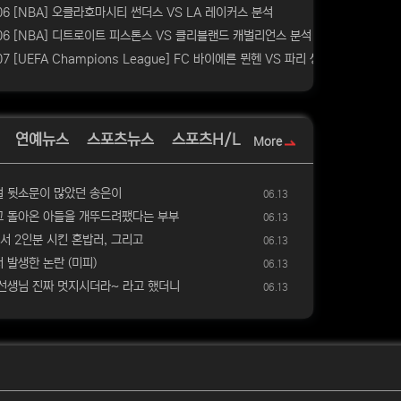
등록일
-06 [NBA] 오클라호마시티 썬더스 VS LA 레이커스 분석
05.05
등록일
-06 [NBA] 디트로이트 피스톤스 VS 클리블랜드 캐벌리언스 분석
05.05
등록일
7 [UEFA Champions League] FC 바이에른 뮌헨 VS 파리 생제르맹 분석
05.05
연예뉴스
스포츠뉴스
스포츠H/L
More
등록일
 뒷소문이 많았던 송은이
06.13
등록일
 돌아온 아들을 개뚜드려팼다는 부부
06.13
등록일
서 2인분 시킨 혼밥러, 그리고
06.13
등록일
 발생한 논란 (미피)
06.13
등록일
선생님 진짜 멋지시더라~ 라고 했더니
06.13