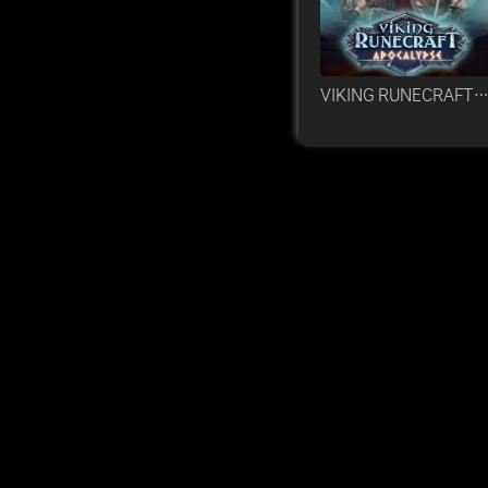
VIKING RUNECRAFT: APOCALYP