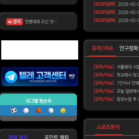
[프리미엄픽]
2026-05
[프리미엄픽]
2026-05
[프리미엄픽]
2026-05-0
공지
헌병대에 오신 것을 환영합니다~!
위젯설정에서 이미지 등록
유머/이슈
안구정화
위젯설정에서 이미지 등록
위젯설정에서 이미지 등록
위젯설정에서 이미지 등록
위젯설정에서 이미지 등록
위젯설정에서 이미지 등록
[유머/이슈]
서울예대 시절
[유머/이슈]
학교에서 맞고
[유머/이슈]
1인식사 안돼
[유머/이슈]
오늘 일본에서
[유머/이슈]
참관수업 후 
리그별 팀순위
스포츠분석
레벨 랭킹
포인트 랭킹