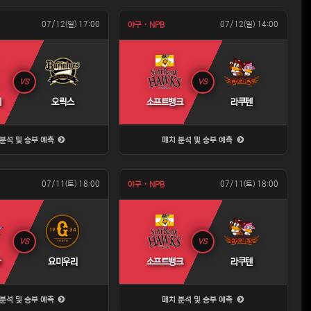
07/12(일) 17:00
야구 · NPB
07/12(일) 14:00
VS
VS
데
오릭스
소프트뱅크
라쿠텐
분석 및 승부 예측
매치 분석 및 승부 예측
07/11(토) 18:00
야구 · NPB
07/11(토) 18:00
VS
VS
마
요미우리
소프트뱅크
라쿠텐
분석 및 승부 예측
매치 분석 및 승부 예측