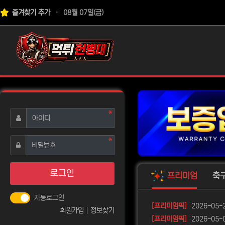
상단 네비
즐겨찾기 추가
08월 07일(금)
로고
필수
아이디
필수
비밀번호
로그인
프리미엄
축
자동로그인
[프리미엄픽]
2026-05-
회원가입
정보찾기
[프리미엄픽]
2026-05