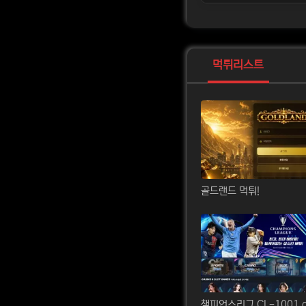
먹튀리스트
골드랜드 먹튀!