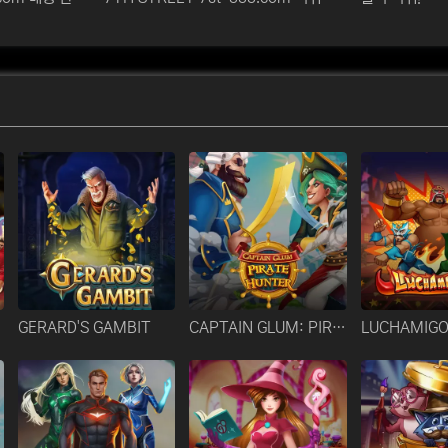
 링크
GERARD'S GAMBIT
CAPTAIN GLUM: PIRATE HUNTER
LUCHAMIG