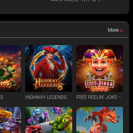
More
OS
HIGHWAY LEGENDS
FREE REELIN' JOKER 1000