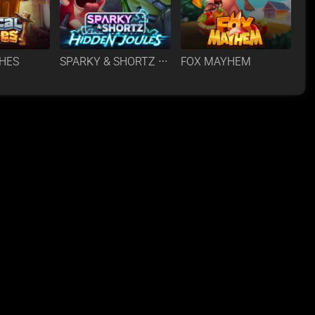
CHES
SPARKY & SHORTZ HIDDEN JOULES
FOX MAYHEM