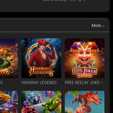
More
OS
HIGHWAY LEGENDS
FREE REELIN' JOKER 1000