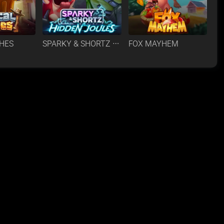
CHES
SPARKY & SHORTZ HIDDEN JOULES
FOX MAYHEM