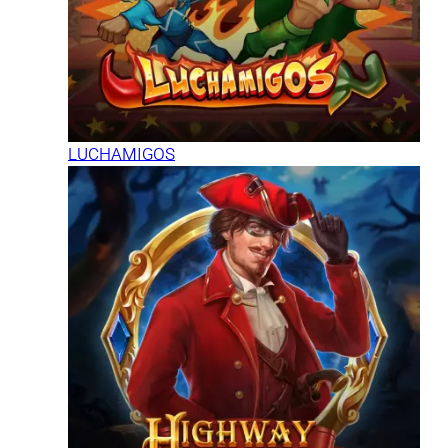
LUCHAMIGOS