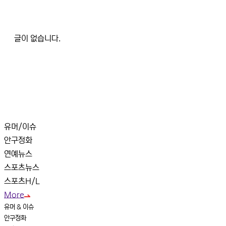
글이 없습니다.
유머/이슈
안구정화
연예뉴스
스포츠뉴스
스포츠H/L
More
유머 & 이슈
안구정화