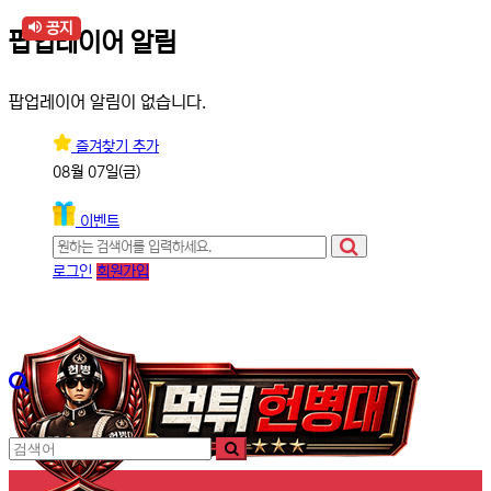
공지
팝업레이어 알림
팝업레이어 알림이 없습니다.
상단 네비
즐겨찾기 추가
08월 07일(금)
이벤트
로그인
회원가입
검색
로고