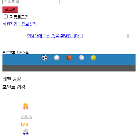
로그인
자동로그인
회원가입
정보찾기
헌병대에 오신 것을 환영합니다~!
리그별 팀순위
레벨 랭킹
포인트 랭킹
스텔스
LV. 8