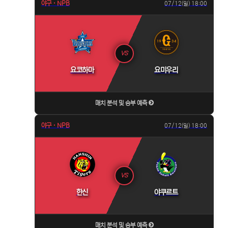
야구 · NPB
07/12(일) 18:00
VS
요코하마
요미우리
매치 분석 및 승부 예측
야구 · NPB
07/12(일) 18:00
VS
한신
야쿠르트
매치 분석 및 승부 예측