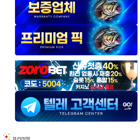
위젯설정에서 이미지 등록
위젯설정에서 이미지 등록
위젯설정에서 이미지 등록
위젯설정에서 이미지 등록
위젯설정에서 이미지 등록
위젯설정에서 이미지 등록
프리미엄