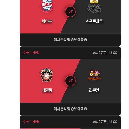
VS
세이부
소프트뱅크
매치 분석 및 승부 예측
야구 · NPB
08/07(금) 18:00
VS
니혼햄
라쿠텐
매치 분석 및 승부 예측
야구 · NPB
08/07(금) 18:00