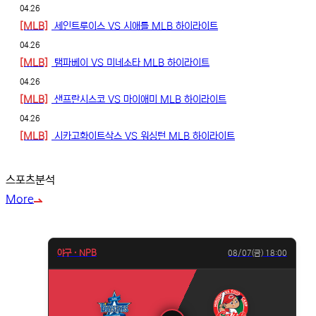
등록일
04.26
[MLB]
세인트루이스 VS 시애틀 MLB 하이라이트
등록일
04.26
[MLB]
탬파베이 VS 미네소타 MLB 하이라이트
등록일
04.26
[MLB]
샌프란시스코 VS 마이애미 MLB 하이라이트
등록일
04.26
[MLB]
시카고화이트삭스 VS 워싱턴 MLB 하이라이트
스포츠분석
More
야구 · NPB
08/07(금) 18:00