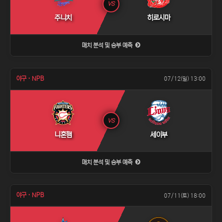
VS
주니치
히로시마
매치 분석 및 승부 예측
야구 · NPB
07/12(일) 13:00
VS
니혼햄
세이부
매치 분석 및 승부 예측
야구 · NPB
07/11(토) 18:00