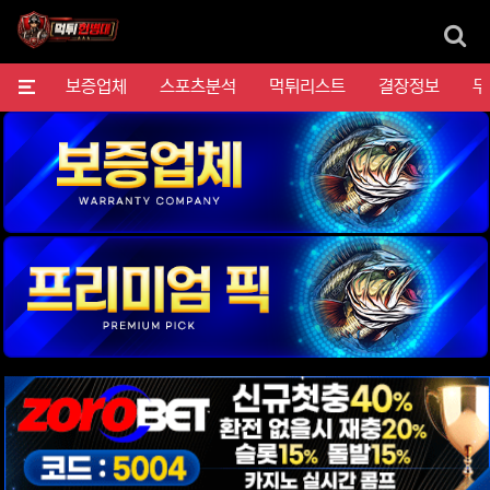
검
메뉴
보증업체
스포츠분석
먹튀리스트
결장정보
무
위젯설정에서 이미지 등록