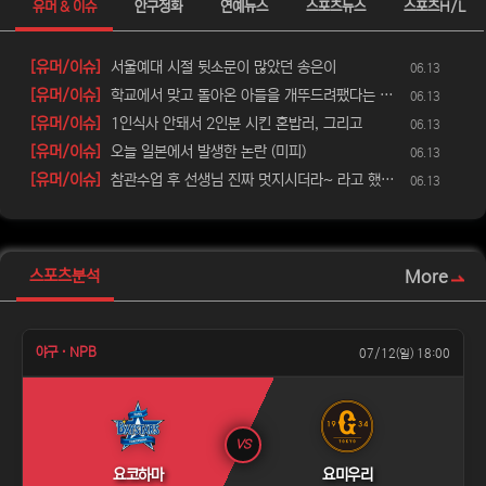
유머 & 이슈
안구정화
연예뉴스
스포츠뉴스
스포츠H/L
등록일
[유머/이슈]
서울예대 시절 뒷소문이 많았던 송은이
06.13
등록일
[유머/이슈]
학교에서 맞고 돌아온 아들을 개뚜드려팼다는 부부
06.13
등록일
[유머/이슈]
1인식사 안돼서 2인분 시킨 혼밥러, 그리고
06.13
등록일
[유머/이슈]
오늘 일본에서 발생한 논란 (미피)
06.13
등록일
[유머/이슈]
참관수업 후 선생님 진짜 멋지시더라~ 라고 했더니
06.13
More
스포츠분석
야구 · NPB
07/12(일) 18:00
VS
요코하마
요미우리