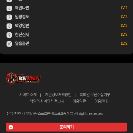
묵반나편
LV. 2
6
임평정도
LV. 2
7
택양엄편
LV. 2
8
천진신제
LV. 2
9
열훔훔만
LV. 2
10
사이트 소개
개인정보처리방침
이메일 무단수집거부
책임의 한계와 법적고지
이용약관
이용안내
【먹튀헌병대】먹튀검증|스포츠분석|스포츠중계
All rights reserved.
문의하기