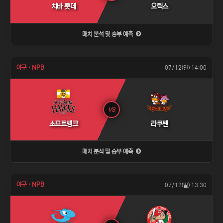
치바 롯데
오릭스
매치 분석 및 승부 예측
야구 · NPB
07/12(일) 14:00
VS
소프트뱅크
라쿠텐
매치 분석 및 승부 예측
야구 · NPB
07/12(일) 13:30