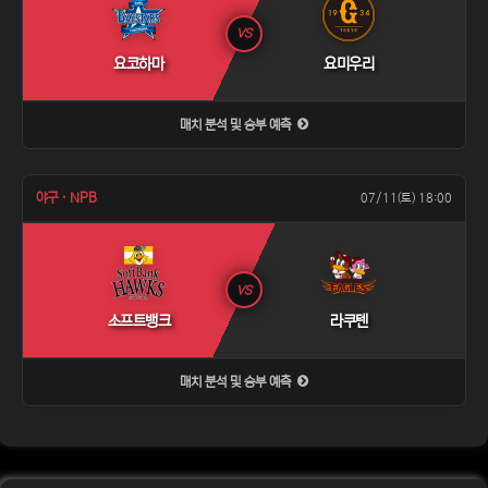
VS
요코하마
요미우리
매치 분석 및 승부 예측
야구 · NPB
07/11(토) 18:00
VS
소프트뱅크
라쿠텐
매치 분석 및 승부 예측