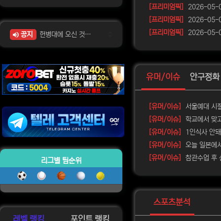
[프리미엄픽]
2026-05
[프리미엄픽]
2026-05
[프리미엄픽]
2026-05-0
공지
헌병대에 오신 것을 환영합니다~!
위젯설정에서 이미지 등록
유머/이슈
안구정화
위젯설정에서 이미지 등록
위젯설정에서 이미지 등록
위젯설정에서 이미지 등록
위젯설정에서 이미지 등록
위젯설정에서 이미지 등록
[유머/이슈]
서울예대 시절
[유머/이슈]
학교에서 맞고
[유머/이슈]
1인식사 안돼
[유머/이슈]
오늘 일본에서
[유머/이슈]
참관수업 후 
리그별 팀순위
스포츠분석
레벨 랭킹
포인트 랭킹