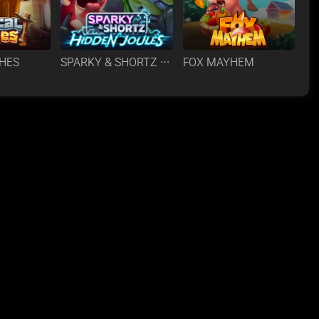
CHES
SPARKY & SHORTZ HIDDEN JOULES
FOX MAYHEM