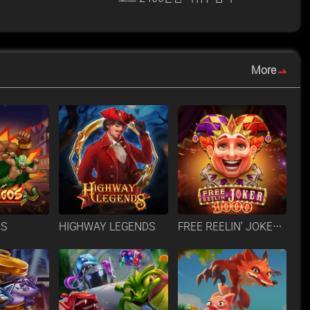
More
OS
HIGHWAY LEGENDS
FREE REELIN' JOKER 1000