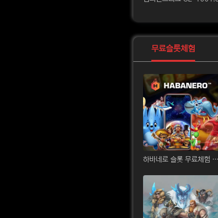
무료슬롯체험
하바네로 슬롯 무료체험 모음