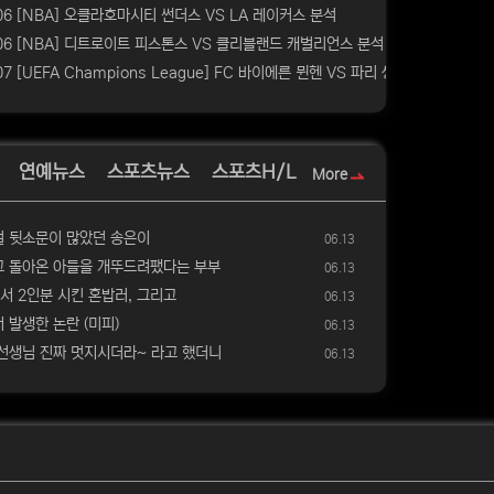
등록일
-06 [NBA] 오클라호마시티 썬더스 VS LA 레이커스 분석
05.05
등록일
-06 [NBA] 디트로이트 피스톤스 VS 클리블랜드 캐벌리언스 분석
05.05
등록일
7 [UEFA Champions League] FC 바이에른 뮌헨 VS 파리 생제르맹 분석
05.05
연예뉴스
스포츠뉴스
스포츠H/L
More
등록일
 뒷소문이 많았던 송은이
06.13
등록일
 돌아온 아들을 개뚜드려팼다는 부부
06.13
등록일
서 2인분 시킨 혼밥러, 그리고
06.13
등록일
 발생한 논란 (미피)
06.13
등록일
선생님 진짜 멋지시더라~ 라고 했더니
06.13