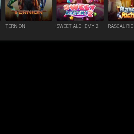
SE
TERNION
SWEET ALCHEMY 2
RASCAL RI