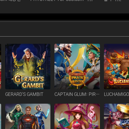
 링크
GERARD'S GAMBIT
CAPTAIN GLUM: PIRATE HUNTER
LUCHAMIG