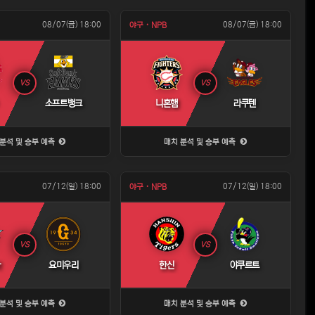
08/07(금) 18:00
야구 · NPB
08/07(금) 18:00
VS
VS
소프트뱅크
니혼햄
라쿠텐
분석 및 승부 예측
매치 분석 및 승부 예측
07/12(일) 18:00
야구 · NPB
07/12(일) 18:00
VS
VS
마
요미우리
한신
야쿠르트
분석 및 승부 예측
매치 분석 및 승부 예측