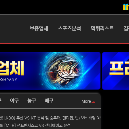
메인 메뉴
보증업체
스포츠분석
먹튀리스트
결
구
야구
농구
배구
More
등록일
28 [KBO] 두산 VS KT 분석 및 승무패, 핸디캡, 언/오버 배당 예측
05.28
등록일
-06 [MLB] 샌프란시스코 VS 샌디에이고 분석
05.05