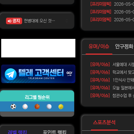
[프리미엄픽]
2026-05
[프리미엄픽]
2026-05
[프리미엄픽]
2026-05-0
공지
헌병대에 오신 것을 환영합니다~!
위젯설정에서 이미지 등록
유머/이슈
안구정화
위젯설정에서 이미지 등록
위젯설정에서 이미지 등록
위젯설정에서 이미지 등록
위젯설정에서 이미지 등록
위젯설정에서 이미지 등록
[유머/이슈]
서울예대 시절
[유머/이슈]
학교에서 맞고
[유머/이슈]
1인식사 안돼
[유머/이슈]
오늘 일본에서
[유머/이슈]
참관수업 후 
리그별 팀순위
스포츠분석
레벨 랭킹
포인트 랭킹