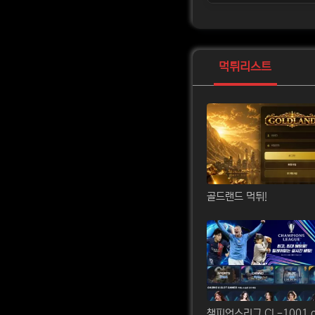
먹튀리스트
골드랜드 먹튀!