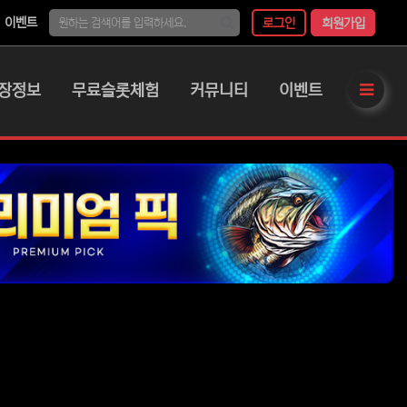
이벤트
로그인
회원가입
장정보
무료슬롯체험
커뮤니티
이벤트
사이