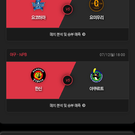
VS
요코하마
요미우리
매치 분석 및 승부 예측
야구 · NPB
07/12(일) 18:00
VS
한신
야쿠르트
매치 분석 및 승부 예측