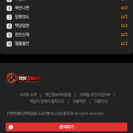
묵반나편
LV. 2
6
임평정도
LV. 2
7
택양엄편
LV. 2
8
천진신제
LV. 2
9
열훔훔만
LV. 2
10
사이트 소개
개인정보처리방침
이메일 무단수집거부
책임의 한계와 법적고지
이용약관
이용안내
【먹튀헌병대】먹튀검증|스포츠분석|스포츠중계
All rights reserved.
문의하기