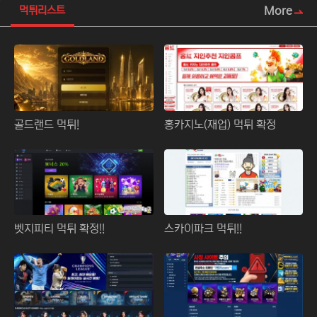
More
먹튀리스트
골드랜드 먹튀!
홍카지노(재업) 먹튀 확정
벳지피티 먹튀 확정!!
스카이파크 먹튀!!