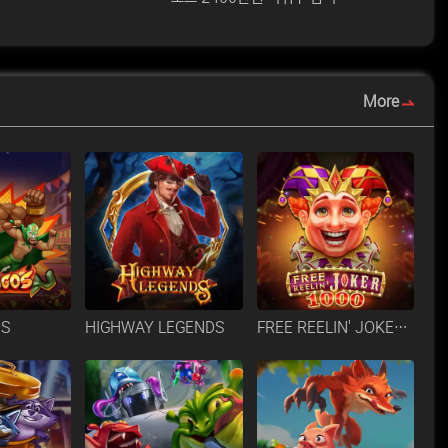
More
OS
HIGHWAY LEGENDS
FREE REELIN' JOKER 1000