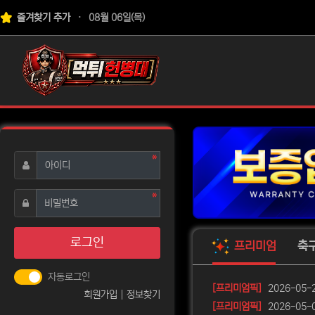
상단 네비
즐겨찾기 추가
08월 06일(목)
로고
필수
아이디
필수
비밀번호
로그인
프리미엄
축
자동로그인
[프리미엄픽]
2026-05-
회원가입
정보찾기
[프리미엄픽]
2026-05