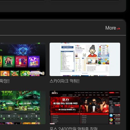
More
확정!!
스카이파크 먹튀!!
포스 2400만원 먹튀후 잠적