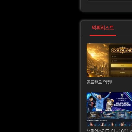
먹튀리스트
골드랜드 먹튀!