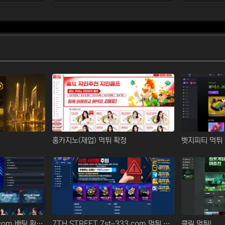
홍카지노(재업) 먹튀 확정
벳지피티 먹튀 
챔피언스리그 CL-1001.com 배팅 환전 검수 후 악성 배팅 당첨금 먹튀!
7TH STREET 7st-333.com 먹튀 확정!!
클릭 먹튀!