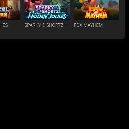
CHES
SPARKY & SHORTZ HIDDEN JOULES
FOX MAYHEM