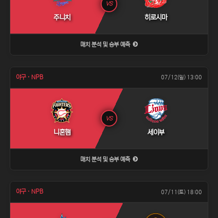
VS
주니치
히로시마
매치 분석 및 승부 예측
야구 · NPB
07/12(일) 13:00
VS
니혼햄
세이부
매치 분석 및 승부 예측
야구 · NPB
07/11(토) 18:00