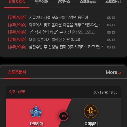
유머 & 이슈
안구정화
연예뉴스
스포츠뉴스
스포츠H/L
등록일
[유머/이슈]
서울예대 시절 뒷소문이 많았던 송은이
06.13
등록일
[유머/이슈]
학교에서 맞고 돌아온 아들을 개뚜드려팼다는 부부
06.13
등록일
[유머/이슈]
1인식사 안돼서 2인분 시킨 혼밥러, 그리고
06.13
등록일
[유머/이슈]
오늘 일본에서 발생한 논란 (미피)
06.13
등록일
[유머/이슈]
참관수업 후 선생님 진짜 멋지시더라~ 라고 했더니
06.13
More
스포츠분석
야구 · NPB
07/12(일) 18:00
VS
요코하마
요미우리