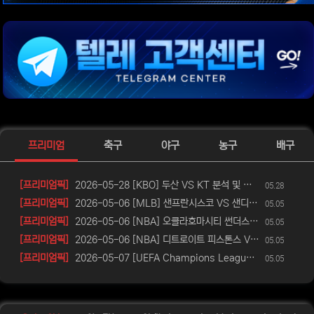
위젯설정에서 이미지 등록
위젯설정에서 이미지 등록
위젯설정에서 이미지 등록
위젯설정에서 이미지 등록
위젯설정에서 이미지 등록
프리미엄
축구
야구
농구
배구
등록일
[프리미엄픽]
2026-05-28 [KBO] 두산 VS KT 분석 및 승무패, 핸디캡, 언/오버 배당 예측
05.28
등록일
[프리미엄픽]
2026-05-06 [MLB] 샌프란시스코 VS 샌디에이고 분석
05.05
등록일
[프리미엄픽]
2026-05-06 [NBA] 오클라호마시티 썬더스 VS LA 레이커스 분석
05.05
등록일
[프리미엄픽]
2026-05-06 [NBA] 디트로이트 피스톤스 VS 클리블랜드 캐벌리언스 분석
05.05
등록일
[프리미엄픽]
2026-05-07 [UEFA Champions League] FC 바이에른 뮌헨 VS 파리 생제르맹 분석
05.05