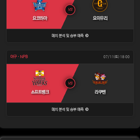
VS
요코하마
요미우리
매치 분석 및 승부 예측
야구 · NPB
07/11(토) 18:00
VS
소프트뱅크
라쿠텐
매치 분석 및 승부 예측