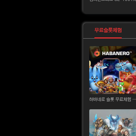
무료슬롯체험
하바네로 슬롯 무료체험 모음