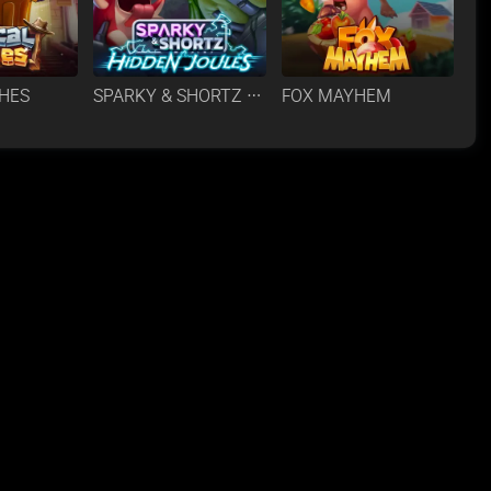
CHES
SPARKY & SHORTZ HIDDEN JOULES
FOX MAYHEM