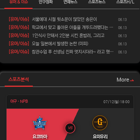
유머 & 이슈
안구정화
연예뉴스
스포츠뉴스
스포츠H/L
등록일
[유머/이슈]
서울예대 시절 뒷소문이 많았던 송은이
06.13
등록일
[유머/이슈]
학교에서 맞고 돌아온 아들을 개뚜드려팼다는 부부
06.13
등록일
[유머/이슈]
1인식사 안돼서 2인분 시킨 혼밥러, 그리고
06.13
등록일
[유머/이슈]
오늘 일본에서 발생한 논란 (미피)
06.13
등록일
[유머/이슈]
참관수업 후 선생님 진짜 멋지시더라~ 라고 했더니
06.13
More
스포츠분석
야구 · NPB
07/12(일) 18:00
VS
요코하마
요미우리