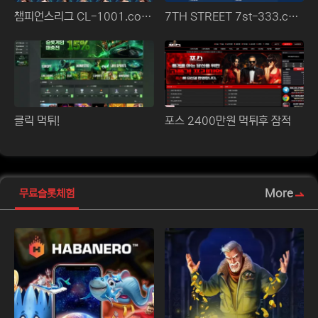
챔피언스리그 CL-1001.com 배팅 환전 검수 후 악성 배팅 당첨금 먹튀!
7TH STREET 7st-333.com 먹튀 확정!!
클릭 먹튀!
포스 2400만원 먹튀후 잠적
More
무료슬롯체험