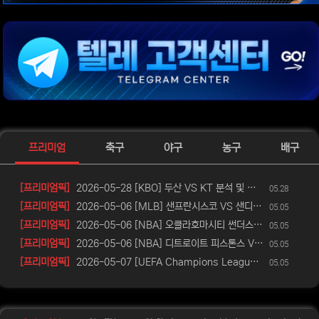
위젯설정에서 이미지 등록
위젯설정에서 이미지 등록
위젯설정에서 이미지 등록
위젯설정에서 이미지 등록
위젯설정에서 이미지 등록
프리미엄
축구
야구
농구
배구
등록일
[프리미엄픽]
2026-05-28 [KBO] 두산 VS KT 분석 및 승무패, 핸디캡, 언/오버 배당 예측
05.28
등록일
[프리미엄픽]
2026-05-06 [MLB] 샌프란시스코 VS 샌디에이고 분석
05.05
등록일
[프리미엄픽]
2026-05-06 [NBA] 오클라호마시티 썬더스 VS LA 레이커스 분석
05.05
등록일
[프리미엄픽]
2026-05-06 [NBA] 디트로이트 피스톤스 VS 클리블랜드 캐벌리언스 분석
05.05
등록일
[프리미엄픽]
2026-05-07 [UEFA Champions League] FC 바이에른 뮌헨 VS 파리 생제르맹 분석
05.05