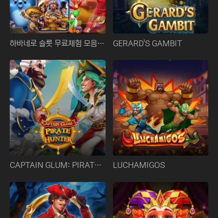
하바네로 슬롯 무료체험 모음 링크
GERARD'S GAMBIT
CAPTAIN GLUM: PIRATE HUNTER
LUCHAMIGOS