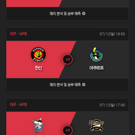
매치 분석 및 승부 예측
야구 · NPB
07/12(일) 18:00
VS
한신
야쿠르트
매치 분석 및 승부 예측
야구 · NPB
07/12(일) 17:00
VS