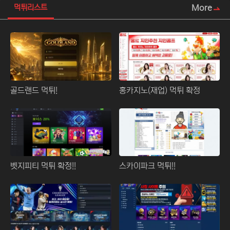
More
먹튀리스트
골드랜드 먹튀!
홍카지노(재업) 먹튀 확정
벳지피티 먹튀 확정!!
스카이파크 먹튀!!