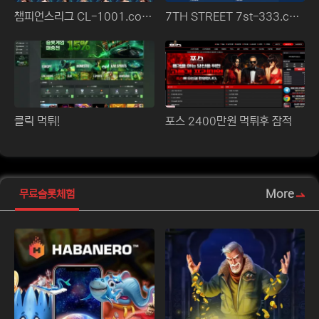
챔피언스리그 CL-1001.com 배팅 환전 검수 후 악성 배팅 당첨금 먹튀!
7TH STREET 7st-333.com 먹튀 확정!!
클릭 먹튀!
포스 2400만원 먹튀후 잠적
More
무료슬롯체험