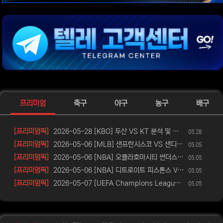
위젯설정에서 이미지 등록
위젯설정에서 이미지 등록
위젯설정에서 이미지 등록
위젯설정에서 이미지 등록
위젯설정에서 이미지 등록
프리미엄
축구
야구
농구
배구
등록일
[프리미엄픽]
2026-05-28 [KBO] 두산 VS KT 분석 및 승무패, 핸디캡, 언/오버 배당 예측
05.28
등록일
[프리미엄픽]
2026-05-06 [MLB] 샌프란시스코 VS 샌디에이고 분석
05.05
등록일
[프리미엄픽]
2026-05-06 [NBA] 오클라호마시티 썬더스 VS LA 레이커스 분석
05.05
등록일
[프리미엄픽]
2026-05-06 [NBA] 디트로이트 피스톤스 VS 클리블랜드 캐벌리언스 분석
05.05
등록일
[프리미엄픽]
2026-05-07 [UEFA Champions League] FC 바이에른 뮌헨 VS 파리 생제르맹 분석
05.05