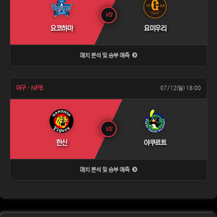
VS
요코하마
요미우리
매치 분석 및 승부 예측
야구 · NPB
07/12(일) 18:00
VS
한신
야쿠르트
매치 분석 및 승부 예측