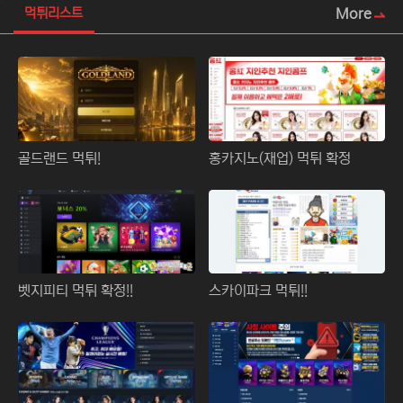
More
먹튀리스트
골드랜드 먹튀!
홍카지노(재업) 먹튀 확정
벳지피티 먹튀 확정!!
스카이파크 먹튀!!