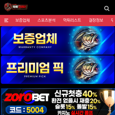
검
메뉴
보증업체
스포츠분석
먹튀리스트
결장정보
무
위젯설정에서 이미지 등록