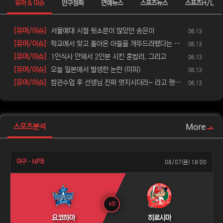
유머 & 이슈
안구정화
연예뉴스
스포츠뉴스
스포츠H/L
등록일
[유머/이슈]
서울예대 시절 뒷소문이 많았던 송은이
06.13
등록일
[유머/이슈]
학교에서 맞고 돌아온 아들을 개뚜드려팼다는 부부
06.13
등록일
[유머/이슈]
1인식사 안돼서 2인분 시킨 혼밥러, 그리고
06.13
등록일
[유머/이슈]
오늘 일본에서 발생한 논란 (미피)
06.13
등록일
[유머/이슈]
참관수업 후 선생님 진짜 멋지시더라~ 라고 했더니
06.13
More
스포츠분석
야구 · NPB
08/07(금) 18:00
VS
요코하마
히로시마