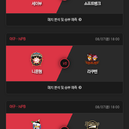
세이부
소프트뱅크
매치 분석 및 승부 예측
야구 · NPB
08/07(금) 18:00
VS
니혼햄
라쿠텐
매치 분석 및 승부 예측
야구 · NPB
08/07(금) 18:00