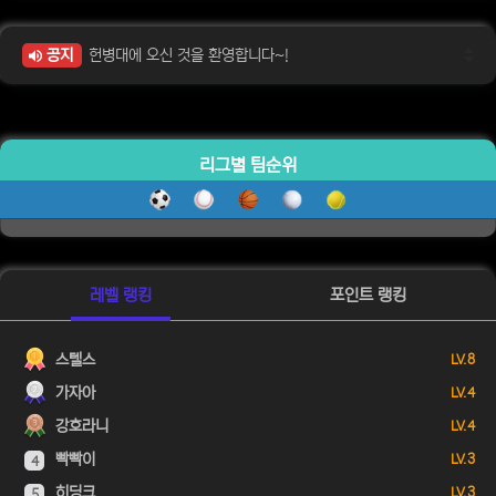
공지
헌병대에 오신 것을 환영합니다~!
리그별 팀순위
레벨 랭킹
포인트 랭킹
스텔스
LV. 8
가자아
LV. 4
강호라니
LV. 4
빡빡이
LV. 3
4
히딩크
LV. 3
5