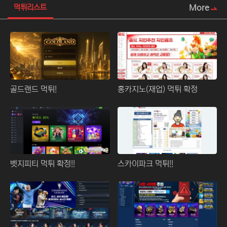
More
먹튀리스트
골드랜드 먹튀!
홍카지노(재업) 먹튀 확정
벳지피티 먹튀 확정!!
스카이파크 먹튀!!