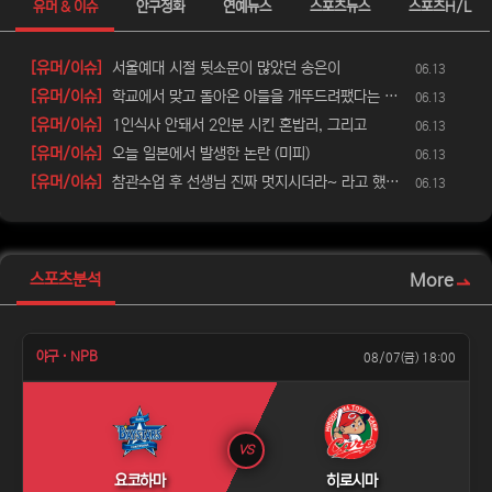
유머 & 이슈
안구정화
연예뉴스
스포츠뉴스
스포츠H/L
등록일
[유머/이슈]
서울예대 시절 뒷소문이 많았던 송은이
06.13
등록일
[유머/이슈]
학교에서 맞고 돌아온 아들을 개뚜드려팼다는 부부
06.13
등록일
[유머/이슈]
1인식사 안돼서 2인분 시킨 혼밥러, 그리고
06.13
등록일
[유머/이슈]
오늘 일본에서 발생한 논란 (미피)
06.13
등록일
[유머/이슈]
참관수업 후 선생님 진짜 멋지시더라~ 라고 했더니
06.13
More
스포츠분석
야구 · NPB
08/07(금) 18:00
VS
요코하마
히로시마