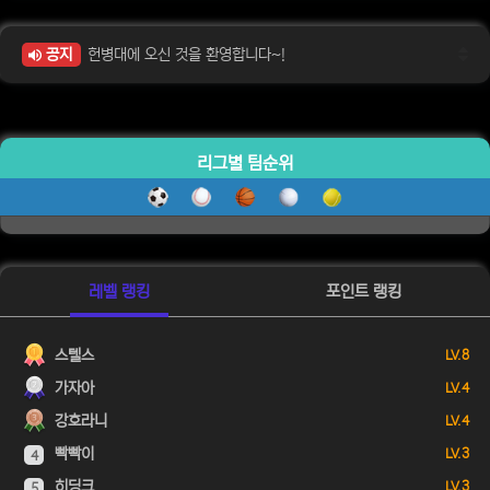
공지
헌병대에 오신 것을 환영합니다~!
리그별 팀순위
레벨 랭킹
포인트 랭킹
스텔스
LV. 8
가자아
LV. 4
강호라니
LV. 4
빡빡이
LV. 3
4
히딩크
LV. 3
5