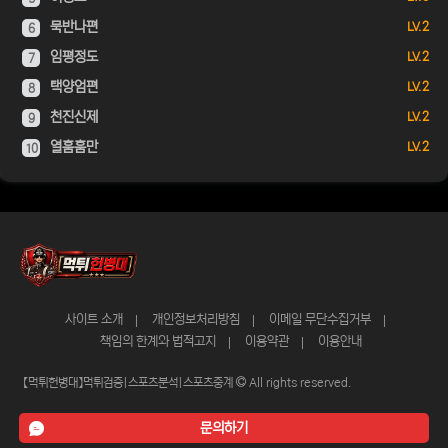
묵반나편
LV. 2
6
임평정도
LV. 2
7
택양엄편
LV. 2
8
천진신제
LV. 2
9
열훔훔만
LV. 2
10
사이트 소개
개인정보처리방침
이메일 무단수집거부
책임의 한계와 법적고지
이용약관
이용안내
【먹튀헌병대】먹튀검증|스포츠분석|스포츠중계
All rights reserved.
문의하기