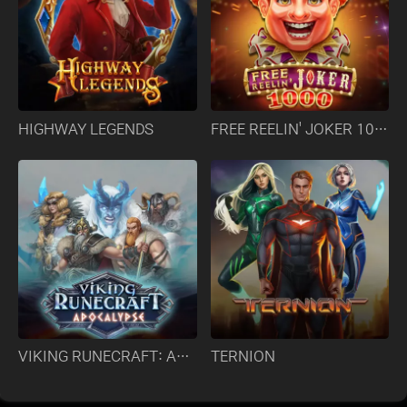
HIGHWAY LEGENDS
FREE REELIN' JOKER 1000
VIKING RUNECRAFT: APOCALYPSE
TERNION