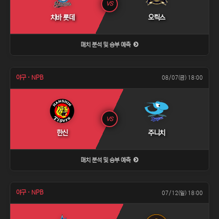
VS
치바 롯데
오릭스
매치 분석 및 승부 예측
야구 · NPB
08/07(금) 18:00
VS
한신
주니치
매치 분석 및 승부 예측
야구 · NPB
07/12(일) 18:00