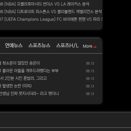
등록일
-06 [NBA] 오클라호마시티 썬더스 VS LA 레이커스 분석
05.05
등록일
-06 [NBA] 디트로이트 피스톤스 VS 클리블랜드 캐벌리언스 분석
05.05
등록일
7 [UEFA Champions League] FC 바이에른 뮌헨 VS 파리 생제르맹 분석
05.05
연예뉴스
스포츠뉴스
스포츠H/L
More
등록일
 뒷소문이 많았던 송은이
06.13
등록일
 돌아온 아들을 개뚜드려팼다는 부부
06.13
등록일
서 2인분 시킨 혼밥러, 그리고
06.13
등록일
 발생한 논란 (미피)
06.13
등록일
선생님 진짜 멋지시더라~ 라고 했더니
06.13