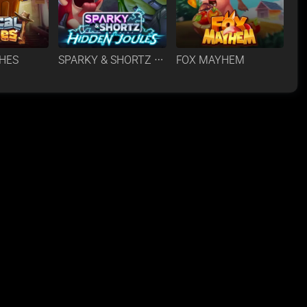
CHES
SPARKY & SHORTZ HIDDEN JOULES
FOX MAYHEM