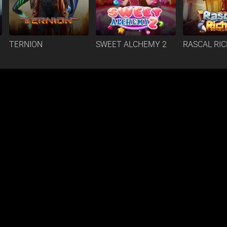
SE
TERNION
SWEET ALCHEMY 2
RASCAL RI