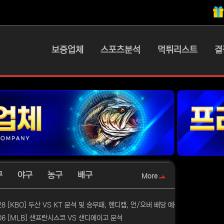
메인 메뉴
보증업체
스포츠분석
먹튀리스트
결
구
야구
농구
배구
More
등록일
28 [KBO] 두산 VS KT 분석 및 승무패, 핸디캡, 언/오버 배당 예측
05.28
등록일
-06 [MLB] 샌프란시스코 VS 샌디에이고 분석
05.05