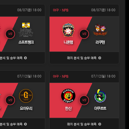
08/07(금) 18:00
야구 · NPB
08/07(금) 18:00
VS
VS
소프트뱅크
니혼햄
라쿠텐
분석 및 승부 예측
매치 분석 및 승부 예측
07/12(일) 18:00
야구 · NPB
07/12(일) 18:00
VS
VS
마
요미우리
한신
야쿠르트
분석 및 승부 예측
매치 분석 및 승부 예측