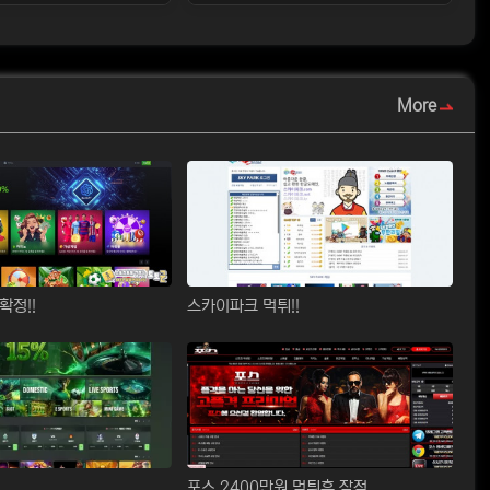
More
확정!!
스카이파크 먹튀!!
포스 2400만원 먹튀후 잠적