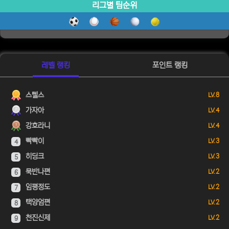
리그별 팀순위
레벨 랭킹
포인트 랭킹
스텔스
LV. 8
가자아
LV. 4
강호라니
LV. 4
빡빡이
LV. 3
4
히딩크
LV. 3
5
묵반나편
LV. 2
6
임평정도
LV. 2
7
택양엄편
LV. 2
8
천진신제
LV. 2
9