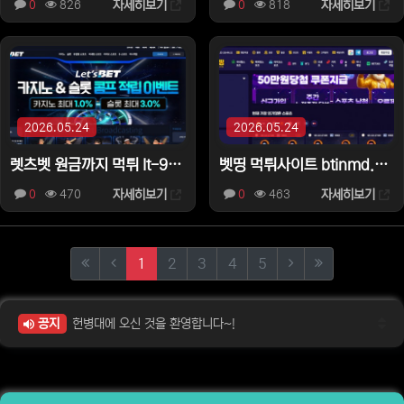
댓글수
조회수
자세히보기
댓글수
조회수
자세히보기
0
826
자세히보기
0
818
자세히보기
2026.05.24
2026.05.24
렛츠벳 원금까지 먹튀 lt-99.com
벳띵 먹튀사이트 btinmd.com
댓글수
조회수
자세히보기
댓글수
조회수
자세히보기
0
470
자세히보기
0
463
자세히보기
(current)
(next)
(last)
1
2
3
4
5
공지
헌병대에 오신 것을 환영합니다~!