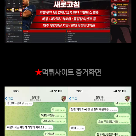
★
먹튀사이트 증거화면